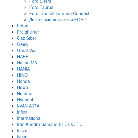
Ford Sierra
Ford Taurus
Ford Transit/ Tourneo Connect
Дизельные двигатели FORD
Foton
Freightliner
Gaz Siber
Geely
Great Wall
HAFEI
Haima M3
HANIA
HINO
Honda
Howo
Hummer
Hyundai
I-VAN A07A
Infiniti
International
Iran Khodro Samand EL / LX / TU
Isuzu
Iveco