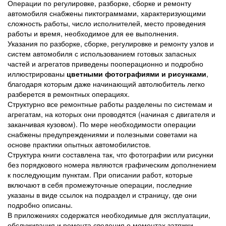
Операции по регулировке, разборке, сборке и ремонту
автомобиля снабжены пиктограммами, характеризующими
сложность работы, число исполнителей, место проведения
работы и время, необходимое для ее выполнения.
Указания по разборке, сборке, регулировке и ремонту узлов и
систем автомобиля с использованием готовых запасных
частей и агрегатов приведены пооперационно и подробно
иллюстрированы
цветными фотографиями и рисунками
,
благодаря которым даже начинающий автолюбитель легко
разберется в ремонтных операциях.
Структурно все ремонтные работы разделены по системам и
агрегатам, на которых они проводятся (начиная с двигателя и
заканчивая кузовом). По мере необходимости операции
снабжены предупреждениями и полезными советами на
основе практики опытных автомобилистов.
Структура книги составлена так, что фотографии или рисунки
без порядкового номера являются графическим дополнением
к последующим пунктам. При описании работ, которые
включают в себя промежуточные операции, последние
указаны в виде ссылок на подраздел и страницу, где они
подробно описаны.
В приложениях содержатся необходимые для эксплуатации,
обслуживания и ремонта сведения о моментах затяжки