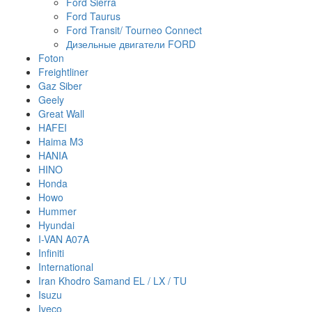
Ford Sierra
Ford Taurus
Ford Transit/ Tourneo Connect
Дизельные двигатели FORD
Foton
Freightliner
Gaz Siber
Geely
Great Wall
HAFEI
Haima M3
HANIA
HINO
Honda
Howo
Hummer
Hyundai
I-VAN A07A
Infiniti
International
Iran Khodro Samand EL / LX / TU
Isuzu
Iveco