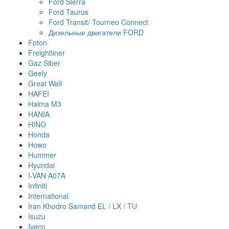
Ford Sierra
Ford Taurus
Ford Transit/ Tourneo Connect
Дизельные двигатели FORD
Foton
Freightliner
Gaz Siber
Geely
Great Wall
HAFEI
Haima M3
HANIA
HINO
Honda
Howo
Hummer
Hyundai
I-VAN A07A
Infiniti
International
Iran Khodro Samand EL / LX / TU
Isuzu
Iveco