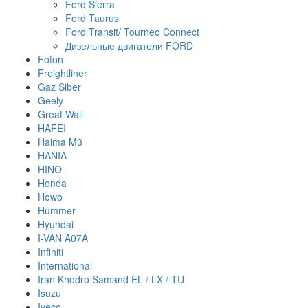
Ford Sierra
Ford Taurus
Ford Transit/ Tourneo Connect
Дизельные двигатели FORD
Foton
Freightliner
Gaz Siber
Geely
Great Wall
HAFEI
Haima M3
HANIA
HINO
Honda
Howo
Hummer
Hyundai
I-VAN A07A
Infiniti
International
Iran Khodro Samand EL / LX / TU
Isuzu
Iveco