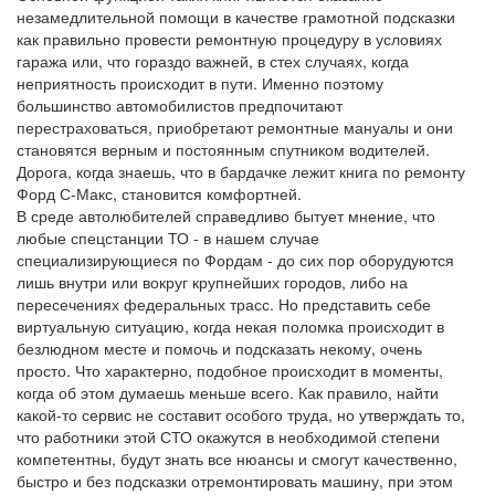
незамедлительной помощи в качестве грамотной подсказки
как правильно провести ремонтную процедуру в условиях
гаража или, что гораздо важней, в стех случаях, когда
неприятность происходит в пути. Именно поэтому
большинство автомобилистов предпочитают
перестраховаться, приобретают ремонтные мануалы и они
становятся верным и постоянным спутником водителей.
Дорога, когда знаешь, что в бардачке лежит книга по ремонту
Форд С-Макс, становится комфортней.
В среде автолюбителей справедливо бытует мнение, что
любые спецстанции ТО - в нашем случае
специализирующиеся по Фордам - до сих пор оборудуются
лишь внутри или вокруг крупнейших городов, либо на
пересечениях федеральных трасс. Но представить себе
виртуальную ситуацию, когда некая поломка происходит в
безлюдном месте и помочь и подсказать некому, очень
просто. Что характерно, подобное происходит в моменты,
когда об этом думаешь меньше всего. Как правило, найти
какой-то сервис не составит особого труда, но утверждать то,
что работники этой СТО окажутся в необходимой степени
компетентны, будут знать все нюансы и смогут качественно,
быстро и без подсказки отремонтировать машину, при этом