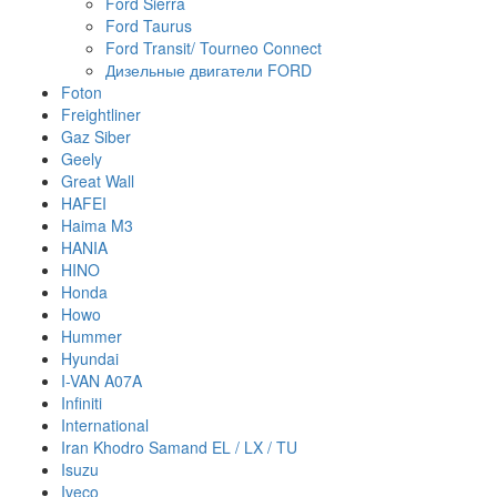
Ford Sierra
Ford Taurus
Ford Transit/ Tourneo Connect
Дизельные двигатели FORD
Foton
Freightliner
Gaz Siber
Geely
Great Wall
HAFEI
Haima M3
HANIA
HINO
Honda
Howo
Hummer
Hyundai
I-VAN A07A
Infiniti
International
Iran Khodro Samand EL / LX / TU
Isuzu
Iveco