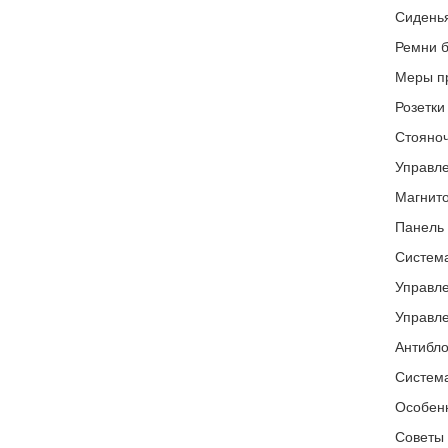
Сидень
Ремни б
Меры пр
Розетки
Стояноч
Управле
Магнито
Панель 
Система
Управл
Управл
Антибло
Система
Особен
Советы 