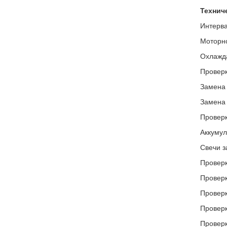
Техниче
Интерва
Моторно
Охлажд
Проверк
Замена 
Замена 
Проверк
Аккумул
Свечи з
Проверк
Проверк
Проверк
Проверк
Проверк