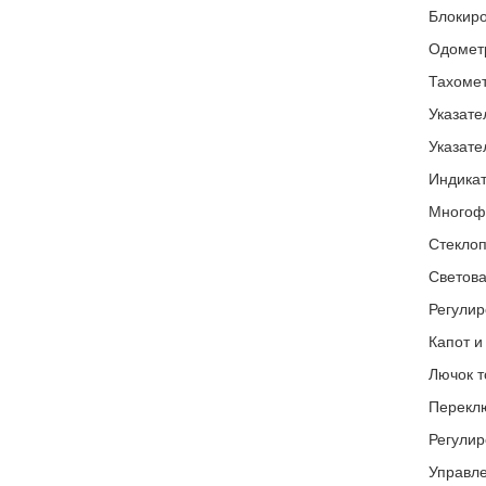
Блокиро
Одометр
Тахомет
Указате
Указате
Индикат
Многоф
Стекло
Светова
Регулир
Капот и
Лючок т
Переклю
Регулир
Управле