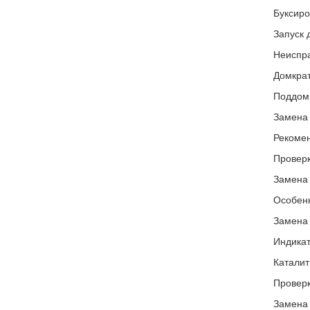
Буксиро
Запуск 
Неиспра
Домкрат
Поддом
Замена 
Рекомен
Проверк
Замена
Особенн
Замена 
Индикат
Каталит
Проверк
Замена