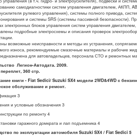
о управления (в т.ч. гидро- и электроусилителя), подвески и сист
ованию самодиагностики систем управления двигателем, АКПП, ABS
оусилителя рулевого управления), системы полного привода, сист
онирования и системы SRS (системы пассивной безопасности). П
х электронных блоков управления систем управления двигателем,
влены подробные электросхемы и описания проверок электрообо
тации.
ны возможные неисправности и методы их устранения, сопрягаем
мого износа, рекомендуемые смазочные материалы и рабочие жид
редназначена для автовладельцев, персонала СТО и ремонтных ма
льство Легион-Автодата. 2009.
переплет, 360 стр.
ние книги - Fiat Sedici/ Suzuki SX4
модели 2WD&4WD с бензино
еское обслуживание и ремонт.
фикация 3
ния и условные обозначения 3
нструкции по ремонту 4
становки гаражного домкрата и лап подъемника 4
ство по эксплуатации автомобиля Suzuki SX4 / Fiat Sedici 5