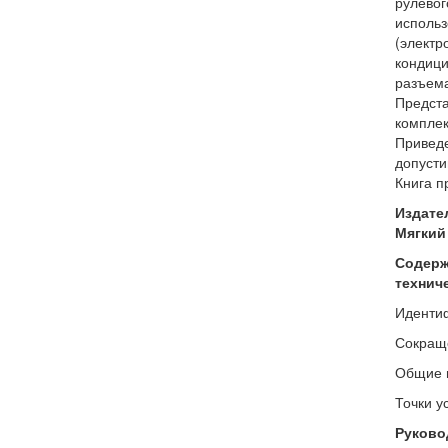
рулевог
использ
(электр
кондици
разъема
Предста
комплек
Приведе
допусти
Книга п
Издате
Мягкий 
Содержа
технич
Иденти
Сокраще
Общие и
Точки у
Руковод