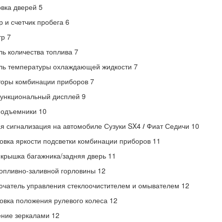
вка дверей 5
 и счетчик пробега 6
р 7
ль количества топлива 7
ль температуры охлаждающей жидкости 7
оры комбинации приборов 7
ункциональный дисплей 9
подъемники 10
я сигнализация на автомобиле Сузуки SX4
/
Фиат Седичи 10
овка яркости подсветки комбинации приборов 11
 крышка багажника/задняя дверь 11
опливно-заливной горловины 12
чатель управления стеклоочистителем и омывателем 12
овка положения рулевого колеса 12
ние зеркалами 12