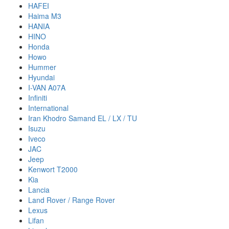
HAFEI
Haima M3
HANIA
HINO
Honda
Howo
Hummer
Hyundai
I-VAN A07A
Infiniti
International
Iran Khodro Samand EL / LX / TU
Isuzu
Iveco
JAC
Jeep
Kenwort T2000
Kia
Lancia
Land Rover / Range Rover
Lexus
Lifan