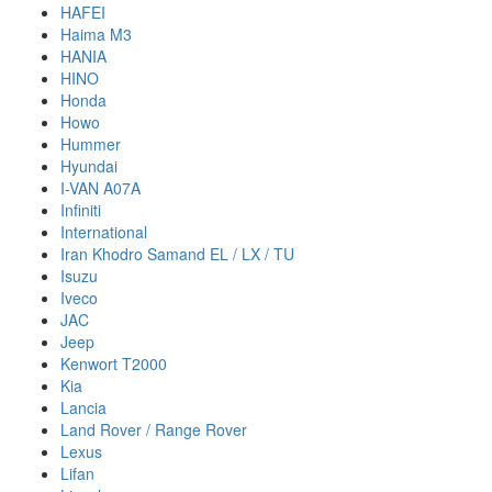
HAFEI
Haima M3
HANIA
HINO
Honda
Howo
Hummer
Hyundai
I-VAN A07A
Infiniti
International
Iran Khodro Samand EL / LX / TU
Isuzu
Iveco
JAC
Jeep
Kenwort T2000
Kia
Lancia
Land Rover / Range Rover
Lexus
Lifan