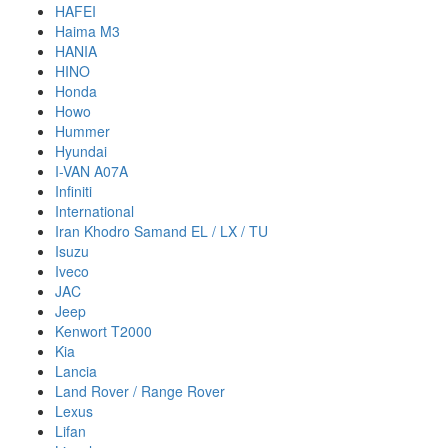
HAFEI
Haima M3
HANIA
HINO
Honda
Howo
Hummer
Hyundai
I-VAN A07A
Infiniti
International
Iran Khodro Samand EL / LX / TU
Isuzu
Iveco
JAC
Jeep
Kenwort T2000
Kia
Lancia
Land Rover / Range Rover
Lexus
Lifan