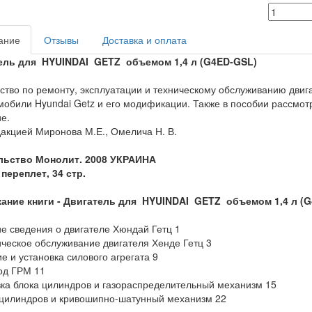
ание
Отзывы
Доставка и оплата
ель для HYUINDAI GETZ объемом 1,4 л
(G4ED-GSL)
ство по ремонту, эксплуатации и техническому обслуживанию двиг
мобили Hyundai Getz и его модификации. Также в пособии рассмо
е.
акцией Миронова М.Е., Омелича Н. В.
льство Монолит. 2008 УКРАИНА
переплет, 34 стр.
ание книги -
Двигатель для HYUINDAI GETZ объемом 1,4 л
(G
е сведения о двигателе Хюндай Гетц 1
ическое обслуживание двигателя Хенде Гетц 3
ие и установка силового агрегата 9
од ГРМ 11
вка блока цилиндров и газораспределительный механизм 15
 цилиндров и кривошипно-шатунный механизм 22