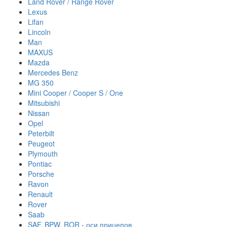
Land Rover / Range Rover
Lexus
Lifan
Lincoln
Man
MAXUS
Mazda
Mercedes Benz
MG 350
Mini Cooper / Cooper S / One
Mitsubishi
Nissan
Opel
Peterbilt
Peugeot
Plymouth
Pontiac
Porsche
Ravon
Renault
Rover
Saab
SAF, BPW, ROR - оси прицепов