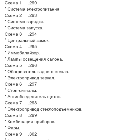
Схема 1 .290
* Система электропитания.
Схема 2 .293
* Система зарядки.
* Система запуска.
Схема 3 .294
* Центральный замок.
Схема 4 .295
* Иммобилайзер.
* Лампы освещения салона.
Схема 5 .296
* Обогреватель заднего стекла.
* Электропривод зеркал.
Схема 6 .297
* Стоп-сигналы.
* Антиобледенитель щеток.
Схема 7 .298
* Электропривод стеклоподъемников.
Схема 8 .299
* Комбинация приборов.
* Фары.
Схема 9 .302