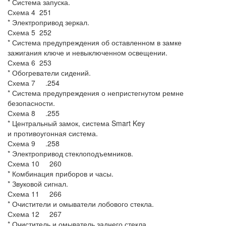
* Система запуска.
Схема 4 251
* Электропривод зеркал.
Схема 5 252
* Система предупреждения об оставленном в замке
зажигания ключе и невыключенном освещении.
Схема 6 253
* Обогреватели сидений.
Схема 7 .254
* Система предупреждения о непристегнутом ремне
безопасности.
Схема 8 .255
* Центральный замок, система Smart Key
и противоугонная система.
Схема 9 .258
* Электропривод стеклоподъемников.
Схема 10 260
* Комбинация приборов и часы.
* Звуковой сигнал.
Схема 11 266
* Очистители и омыватели лобового стекла.
Схема 12 267
* Очиститель и омыватель заднего стекла.