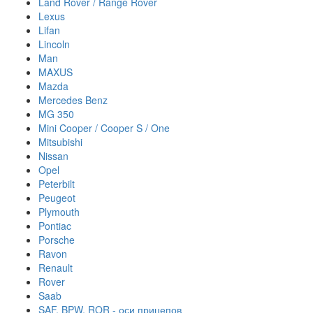
Land Rover / Range Rover
Lexus
Lifan
Lincoln
Man
MAXUS
Mazda
Mercedes Benz
MG 350
Mini Cooper / Cooper S / One
Mitsubishi
Nissan
Opel
Peterbilt
Peugeot
Plymouth
Pontiac
Porsche
Ravon
Renault
Rover
Saab
SAF, BPW, ROR - оси прицепов