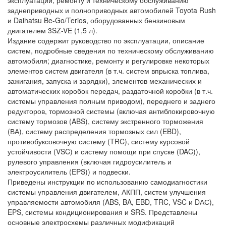
эксплуатации, ремонту и техническому обслуживанию
заднеприводных и полноприводных автомобилей Toyota Rush
и Daihatsu Be-Go/Terios, оборудованных бензиновым
двигателем 3SZ-VE (1,5 л).
Издание содержит руководство по эксплуатации, описание
систем, подробные сведения по техническому обслуживанию
автомобиля; диагностике, ремонту и регулировке некоторых
элементов систем двигателя (в т.ч. систем впрыска топлива,
зажигания, запуска и зарядки), элементов механических и
автоматических коробок передач, раздаточной коробки (в т.ч.
системы управления полным приводом), переднего и заднего
редукторов, тормозной системы (включая антиблокировочную
систему тормозов (ABS), систему экстренного торможения
(ВА), систему распределения тормозных сил (EBD),
противобуксовочную систему (TRC), систему курсовой
устойчивости (VSC) и систему помощи при спуске (DAC)),
рулевого управления (включая гидроусилитель и
электроусилитель (EPS)) и подвески.
Приведены инструкции по использованию самодиагностики
системы управления двигателем, АКПП, систем улучшения
управляемости автомобиля (ABS, BA, EBD, TRC, VSC и DАС),
EPS, системы кондиционирования и SRS. Представлены
основные электросхемы различных модификаций