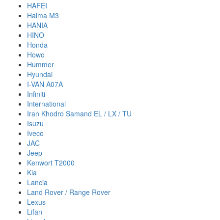
HAFEI
Haima M3
HANIA
HINO
Honda
Howo
Hummer
Hyundai
I-VAN A07A
Infiniti
International
Iran Khodro Samand EL / LX / TU
Isuzu
Iveco
JAC
Jeep
Kenwort T2000
Kia
Lancia
Land Rover / Range Rover
Lexus
Lifan