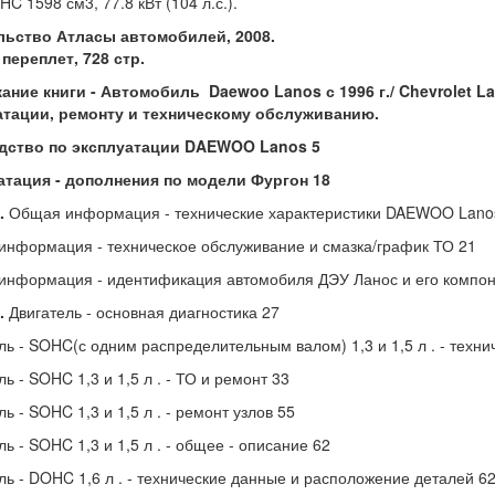
HC 1598 см3, 77.8 кВт (104 л.с.).
льство Атласы автомобилей, 2008.
переплет, 728 стр.
ание книги - Автомобиль
Daewoo Lanos с 1996 г./ Chevrolet La
атации, ремонту и техническому обслуживанию.
дство по эксплуатации DAEWOO Lanos 5
атация - дополнения по модели Фургон 18
.
Общая информация - технические характеристики DAEWOO Lano
нформация - техническое обслуживание и смазка/график ТО 21
нформация - идентификация автомобиля ДЭУ Ланос и его компон
.
Двигатель - основная диагностика 27
ль - SOHC(с одним распределительным валом) 1,3 и 1,5 л . - техн
ль - SOHC 1,3 и 1,5 л . - ТО и ремонт 33
ь - SOHC 1,3 и 1,5 л . - ремонт узлов 55
ль - SOHC 1,3 и 1,5 л . - общее - описание 62
ль - DOHC 1,6 л . - технические данные и расположение деталей 6