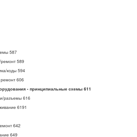
темы 587
/ремонт 589
ика/коды 594
 ремонт 606
орудования - принципиальные схемы 611
ли/разъемы 616
уживание 6191
ремонт 642
ание 649