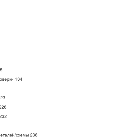
25
роверки 134
223
228
 232
деталей/схемы 238