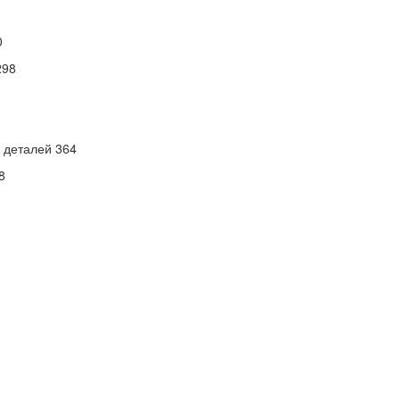
0
298
 деталей 364
8