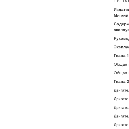
1.6L DO
Издате
Мягкий 
Содерж
эксплу
Руково
Эксплу
Глава 1
Общая и
Общая и
Глава 2
Двигате
Двигате
Двигател
Двигате
Двигате