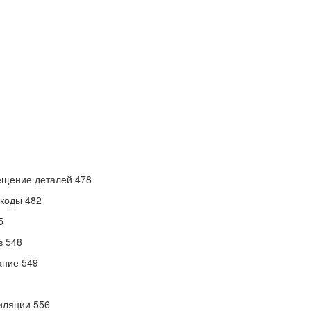
ещение деталей 478
/коды 482
5
в 548
ание 549
иляции 556