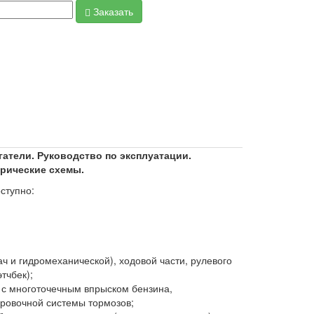
Заказать
игатели. Руководство по эксплуатации.
трические схемы.
ступно:
ч и гидромеханической), ходовой части, рулевого
тчбек);
 с многоточечным впрыском бензина,
ировочной системы тормозов;