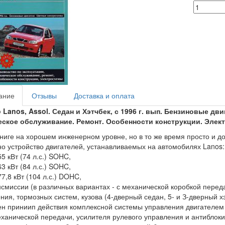
ание
Отзывы
Доставка и оплата
Lanos, Assol. Седан и Хэтчбек, с 1996 г. вып. Бензиновые дв
еское обслуживание. Ремонт. Особенности конструкции. Элек
книге на хорошем инженерном уровне, но в то же время просто и до
но устройство двигателей, устанавливаемых на автомобилях Lanos:
 55 кВт (74 л.с.) SOHC,
 63 кВт (84 л.с.) SOHC,
 77,8 кВт (104 л.с.) DOHC,
нсмиссии (в различных вариантах - с механической коробкой переда
ния, тормозных систем, кузова (4-дверный седан, 5- и З-дверный хэ
ен приниип действия комплексной системы управления двигателем
ханической передачи, усилителя рулевого управления и антиблок