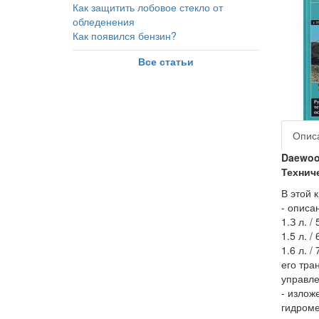
Как защитить лобовое стекло от
обледенения
Как появился бензин?
Все статьи
Опис
Daewoo 
Технич
В этой 
- описа
1.З л. /
1.5 л. /
1.6 л. /
его тра
управле
- излож
гидроме