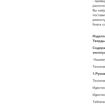
- приве
располо
Вы найд
постави
ремонту
Книга с
Издате
Твердый
Содержа
эксплу
Нашему
Техниче
1.Руко
Техниче
Идентиф
Идентиф
Табличк