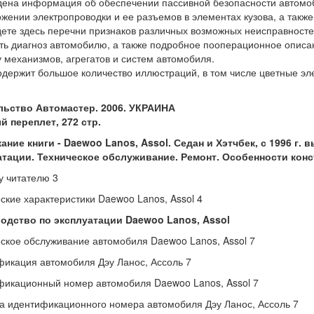
дена информация об обеспечении пассивной безопасности автомоби
жении электропроводки и ее разъемов в элементах кузова, а также
ете здесь перечни признаков различных возможных неисправносте
ть диагноз автомобилю, а также подробное пооперационное описа
 механизмов, агрегатов и систем автомобиля.
одержит большое количество иллюстраций, в том числе цветные эл
льство Автомастер. 2006. УКРАИНА
 переплет, 272 стр.
ние книги - Daewoo Lanos, Assol. Седан и Хэтчбек, с 1996 г.
атации. Техническое обслуживание. Ремонт. Особенности конс
 читателю 3
ские характеристики Daewoo Lanos, Assol 4
водство по эксплуатации Daewoo Lanos, Assol
ское обслуживание автомобиля Daewoo Lanos, Assol 7
икация автомобиля Дэу Ланос, Ассоль 7
икационный номер автомобиля Daewoo Lanos, Assol 7
а идентификационного номера автомобиля Дэу Ланос, Ассоль 7