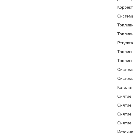
Коррект
Система
Топливн
Топливн
Регулят
Топливн
Топливн
Система
Система
Каталит
Снятие 
Снятие 
Снятие 
Снятие 
Источни