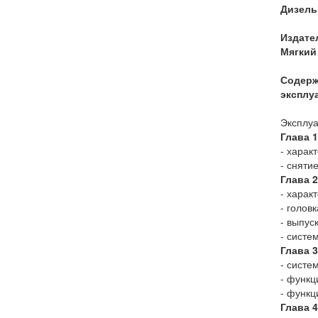
Дизельн
Издате
Мягкий 
Содерж
эксплу
Эксплуа
Глава 
- харак
- сняти
Глава 
- харак
- голов
- выпус
- систе
Глава 
- систе
- функц
- функц
Глава 