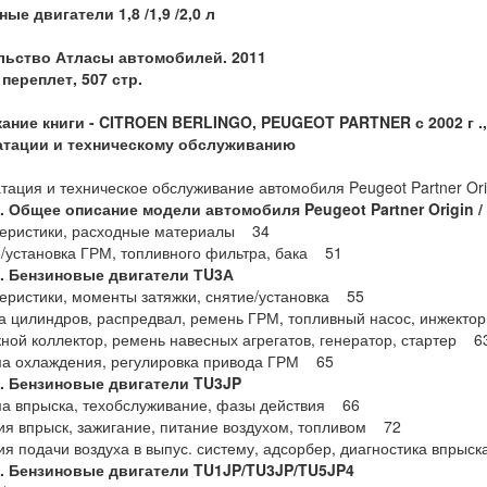
ые двигатели 1,8 /1,9 /2,0 л
льство Атласы автомобилей. 2011
переплет, 507 стр.
ание книги - CITROEN BERLINGO, PEUGEOT PARTNER с 2002 г ., 
атации и техническому обслуживанию
тация и техническое обслуживание автомобиля Peugeot Partner Origi
1. Общее
описание
модели
автомобиля
Peugeot Partner Origin /
теристики, расходные материалы 34
е/установка ГРМ, топливного фильтра, бака 51
2. Бензиновые двигатели ТU3А
теристики, моменты затяжки, снятие/установка 55
ка цилиндров, распредвал, ремень ГРМ, топливный насос, инжект
кной коллектор, ремень навесных агрегатов, генератор, стартер 6
ма охлаждения, регулировка привода ГРМ 65
3. Бензиновые двигатели TU3JP
ма впрыска, техобслуживание, фазы действия 66
ия впрыск, зажигание, питание воздухом, топливом 72
ия подачи воздуха в выпус. систему, адсорбер, диагностика впры
4. Бензиновые двигатели TU1JP/TU3JP/TU5JP4