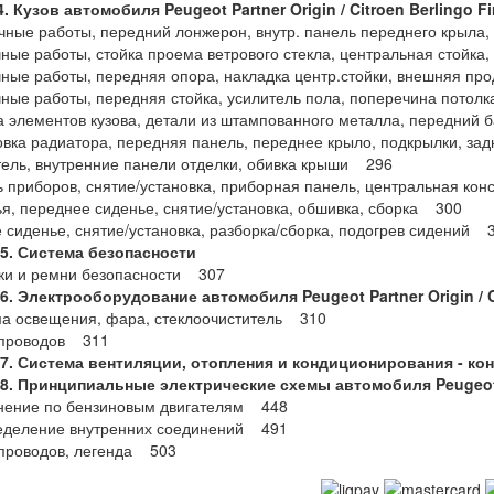
4. Кузов
автомобиля
Peugeot Partner Origin / Citroen Berlingo Fi
чные работы, передний лонжерон, внутр. панель переднего крыла
чные работы, стойка проема ветрового стекла, центральная стойка,
чные работы, передняя опора, накладка центр.стойки, внешняя п
чные работы, передняя стойка, усилитель пола, поперечина пото
а элементов кузова, детали из штампованного металла, передний
овка радиатора, передняя панель, переднее крыло, подкрылки, з
тель, внутренние панели отделки, обивка крыши 296
ь приборов, снятие/установка, приборная панель, центральная ко
ья, переднее сиденье, снятие/установка, обшивка, сборка 300
е сиденье, снятие/установка, разборка/сборка, подогрев сидений 
15. Система безопасности
ки и ремни безопасности 307
16. Электрооборудование
автомобиля
Peugeot Partner Origin / 
ма освещения, фара, стеклоочиститель 310
 проводов 311
17. Система вентиляции, отопления и кондиционирования - ко
8. Принципиальные электрические схемы автомобиля Peugeot Pa
лнение по бензиновым двигателям 448
ределение внутренних соединений 491
 проводов, легенда 503