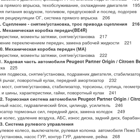
ма прямого впрыска, техобслуживание, охлаждение двигателя 195
ия питания воздухом, топливом, предпусковой и послед. подогрев
ия рециркуляции ОГ, система прямого впрыска 206
8. Сцепление - снятие/установка, трос привода сцепления 216
9. Механическая коробка передач(BE4R)
теристики, моменты затяжки, снятие/установка 217
ление переключением передач, замена рабочей жидкости 221
10. Механическая коробка передач (МА)
теристики, моменты затяжки, снятие/установка 222
1. Ходовая
часть
автомобиля
Peugeot Partner Origin / Citroen B
еска 225
няя подвеска, снятие/установка, подрамник двигателя, стабилиза
й рычаг, поворотный кулак, передний амортизатор 232
й мост, снятие/установка, стабилизатор, торсионы, ступица, геоме
а и шины, характеристики, гайки, поворотный кулак 241
2. Тормозная
система
автомобиля
Peugeot Partner Origin / Citr
мный насос, гидравлический блок, цилиндр, усилитель 246
нсатор тормозных сил, передний диск, замена колодок 249
ки колес, удаление воздуха, АБС, износ диска, задний диск, бараб
13. Система рулевого управления
рулевое колесо, выключатели, рулевая колонка автомобиля Пежо 
е/установка, насос ГУР, контур ГУР, давление, рейка 268