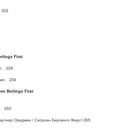
 202
erlingo First
тор 229
трия 234
oen Berlingo First
ан 253
Партнер Ориджин / Ситроен Берлинго Ферст 265