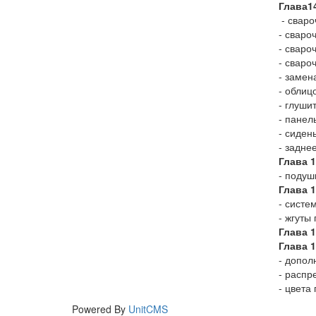
Глава
1
- сваро
- сваро
- сваро
- сваро
- замен
- облиц
- глуши
- панел
- сиден
- задне
Глава 
- подуш
Глава 
- систе
- жгуты
Глава 
Глава 1
- допо
- расп
- цвета
Powered By
UnitCMS