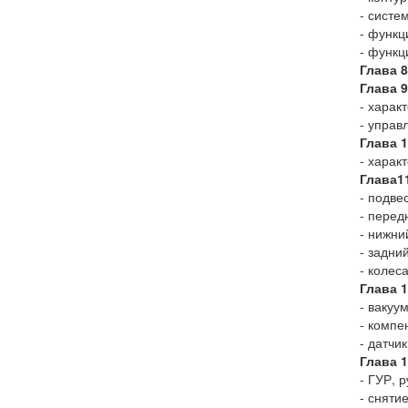
- систе
- функц
- функц
Глава 
Глава 
- харак
- управ
Глава 
- харак
Глава
1
- подв
- перед
- нижни
- задни
- колес
Глава 1
- вакуу
- компе
- датчи
Глава 
- ГУР, 
- сняти