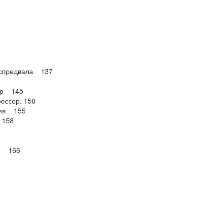
распредвала 137
ьтр 145
рессор. 150
ния 155
 158
ки 166