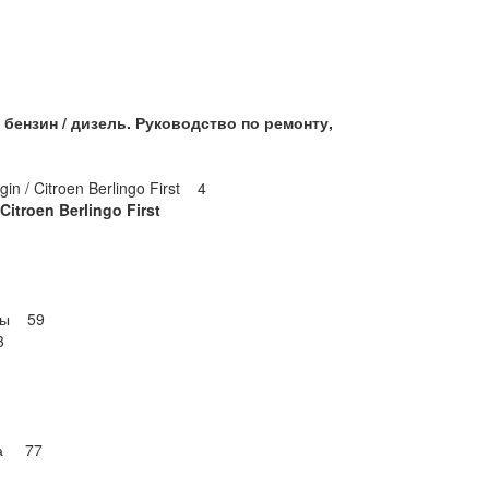
бензин / дизель. Руководство по ремонту,
n / Citroen Berlingo First 4
 Citroen Berlingo First
оры 59
3
ска 77