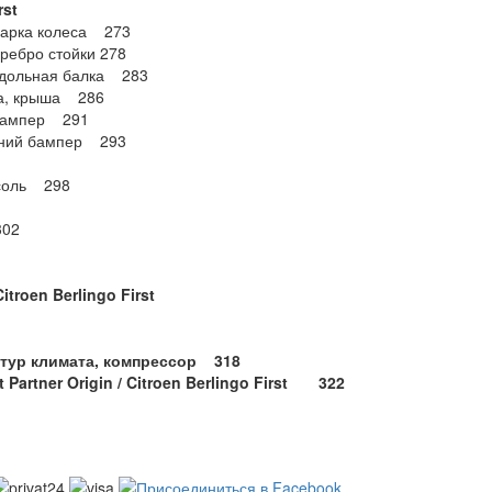
rst
, арка колеса 273
 ребро стойки 278
родольная балка 283
лка, крыша 286
 бампер 291
адний бампер 293
нсоль 298
302
Citroen Berlingo First
нтур климата, компрессор 318
rtner Origin / Citroen Berlingo First
322