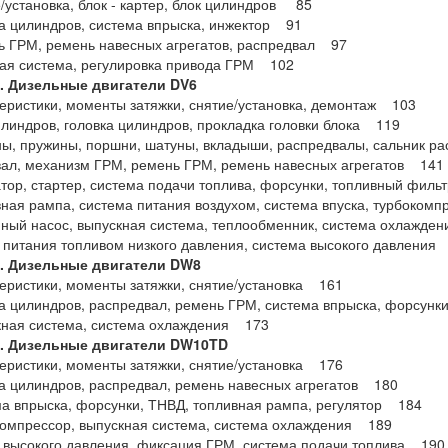
е/установка, блок - картер, блок цилиндров 85
ка цилиндров, система впрыска, инжектор 91
ь ГРМ, ремень навесных агрегатов, распредвал 97
ная система, регулировка привода ГРМ 102
5. Дизельные двигатели DV6
теристики, моменты затяжки, снятие/установка, демонтаж 103
илиндров, головка цилиндров, прокладка головки блока 119
ны, пружины, поршни, шатуны, вкладыши, распредвалы, сальник 
вал, механизм ГРМ, ремень ГРМ, ремень навесных агрегатов 141
атор, стартер, система подачи топлива, форсунки, топливный фил
вная рампа, система питания воздухом, система впуска, турбокомп
мный насос, выпускная система, теплообменник, система охлажде
р питания топливом низкого давления, система высокого давления
6. Дизельные двигатели DW8
теристики, моменты затяжки, снятие/установка 161
ка цилиндров, распредвал, ремень ГРМ, система впрыска, форсун
кная система, система охлаждения 173
7. Дизельные двигатели DW10TD
теристики, моменты затяжки, снятие/установка 176
ка цилиндров, распредвал, ремень навесных агрегатов 180
ма впрыска, форсунки, ТНВД, топливная рампа, регулятор 184
компрессор, выпускная система, система охлаждения 189
р высокого давления, фиксация ГРМ, система подачи топлива 190