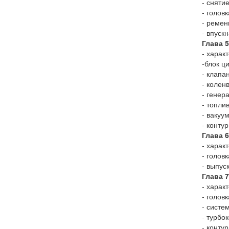
- сняти
- голов
- ремен
- впуск
Глава 
- харак
-блок ц
- клапа
- колен
- генер
- топли
- вакуу
- конту
Глава 
- харак
- голов
- выпус
Глава 
- харак
- голов
- систе
- турбо
- конту