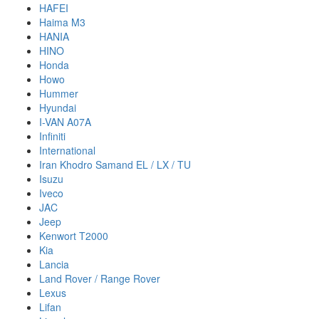
HAFEI
Haima M3
HANIA
HINO
Honda
Howo
Hummer
Hyundai
I-VAN A07A
Infiniti
International
Iran Khodro Samand EL / LX / TU
Isuzu
Iveco
JAC
Jeep
Kenwort T2000
Kia
Lancia
Land Rover / Range Rover
Lexus
Lifan