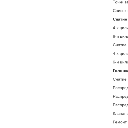
Точки з
Список 
Снятие 
4-х цил
6-и цил
Снятие 
4-х цил
6-и цил
Головк
Снятие 
Распред
Распред
Распред
Клапан
Ремонт 