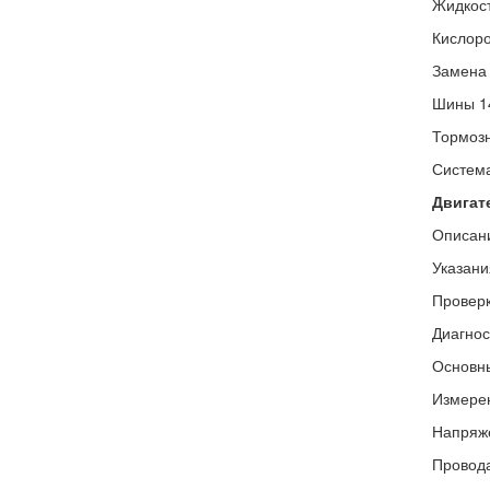
Жидкост
Кислоро
Замена 
Шины 1
Тормозн
Система
Двигат
Описан
Указани
Проверк
Диагнос
Основны
Измерен
Напряже
Провода