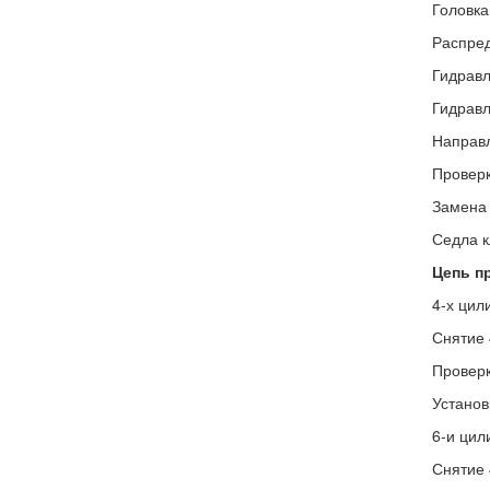
Головка
Распред
Гидравл
Гидравл
Направ
Проверк
Замена 
Седла к
Цепь п
4-х цил
Снятие 
Проверк
Установ
6-и цил
Снятие 