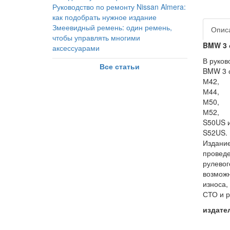
Руководство по ремонту Nissan Almera:
как подобрать нужное издание
Змеевидный ремень: один ремень,
Опис
чтобы управлять многими
BMW 3 
аксессуарами
В руков
Все статьи
BMW 3 с
М42,
М44,
М50,
М52,
S50US 
S52US.
Издание
проведе
рулевог
возможн
износа,
СТО и р
из
мяг