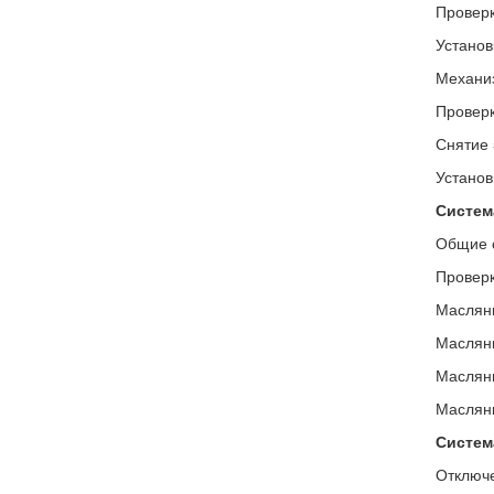
Проверк
Установ
Механиз
Проверк
Снятие 
Установ
Систем
Общие 
Проверк
Масляны
Масляны
Масляны
Масляны
Систем
Отключе