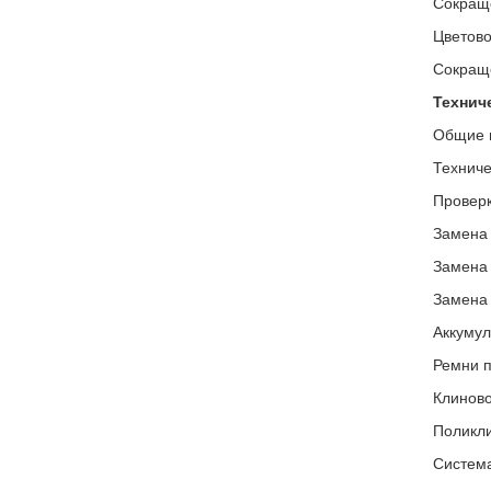
Сокращ
Цветово
Сокращ
Технич
Общие 
Техниче
Проверк
Замена 
Замена 
Замена 
Аккумул
Ремни п
Клиново
Поликли
Систем