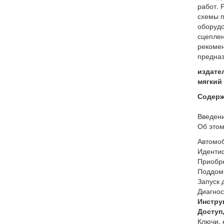
работ. 
схемы п
оборудо
сцеплен
рекомен
предназ
издате
мягкий 
Содерж
Введен
Об этом
Автомоб
Иденти
Приобре
Поддомк
Запуск 
Диагнос
Инстру
Доступ
Ключи, 