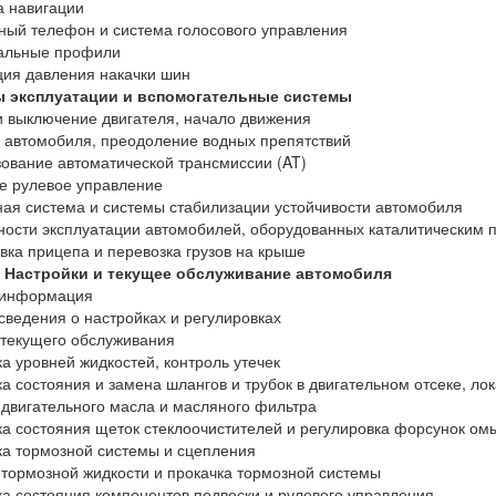
 навигации
ый телефон и система голосового управления
альные профили
ия давления накачки шин
 эксплуатации и вспомогательные системы
и выключение двигателя, начало движения
 автомобиля, преодоление водных препятствий
ование автоматической трансмиссии (AT)
е рулевое управление
ая система и системы стабилизации устойчивости автомобиля
ости эксплуатации автомобилей, оборудованных каталитическим
вка прицепа и перевозка грузов на крыше
1 Настройки и текущее обслуживание автомобиля
информация
ведения о настройках и регулировках
текущего обслуживания
а уровней жидкостей, контроль утечек
а состояния и замена шлангов и трубок в двигательном отсеке, ло
двигательного масла и масляного фильтра
а состояния щеток стеклоочистителей и регулировка форсунок ом
а тормозной системы и сцепления
тормозной жидкости и прокачка тормозной системы
а состояния компонентов подвески и рулевого управления