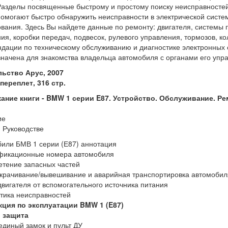
Разделы посвященные быстрому и простому поиску неисправностей
омогают быстро обнаружить неисправности в электрической систем
вания. Здесь Вы найдете данные по ремонту: двигателя, системы 
ия, коробки передач, подвесок, рулевого управления, тормозов, ко
дации по техническому обслуживанию и диагностике электронных 
начена для знакомства владельца автомобиля с органами его упр
льство Арус, 2007
переплет, 316 стр.
ание книги -
BMW 1 серии E87. Устройство. Обслуживание. Ре
ие
 Руководстве
или БМВ 1 серии (Е87) аннотация
фикационные номера автомобиля
тение запасных частей
рачивание/вывешивание и аварийная транспортировка автомобил
двигателя от вспомогательного источника питания
тика неисправностей
кция по эксплуатации BMW 1 (E87)
, защита
единый замок и пульт ДУ