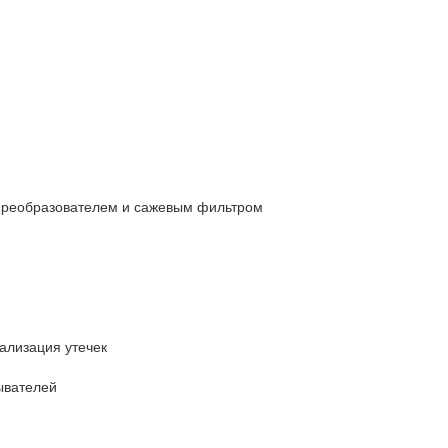
 преобразователем и сажевым фильтром
кализация утечек
ывателей