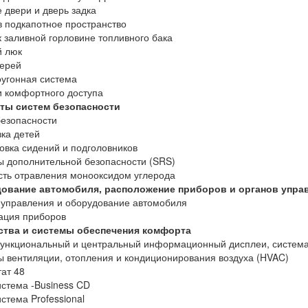
 двери и дверь задка
в подкапотное пространство
к заливной горловине топливного бака
й люк
ерей
угонная система
 комфортного доступа
ты систем безопасности
езопасности
ка детей
овка сидений и подголовников
 дополнительной безопасности (SRS)
ть отравления монооксидом углерода
ование автомобиля, расположение приборов и органов упра
управления и оборудование автомобиля
ация приборов
ства и системы обеспечения комфорта
ункциональный и центральный информационный дисплеи, система
 вентиляции, отопления и кондиционирования воздуха (HVAC)
ат 48
стема -Business CD
стема Professional