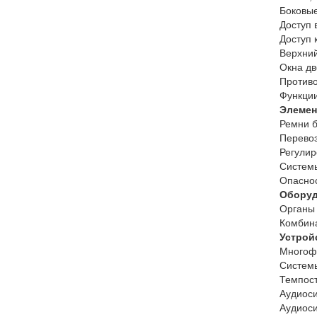
Боковые
Доступ 
Доступ 
Верхни
Окна дв
Противо
Функции
Элемен
Ремни б
Перевоз
Регулир
Системы
Опаснос
Оборуд
Органы 
Комбин
Устрой
Многоф
Системы
Темпост
Аудиоси
Аудиоси