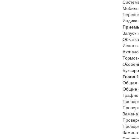
Система
Мобильн
Персон
Индикац
Приемы
Запуск 
Обкатка
Использ
Активно
Тормозн
Особенн
Буксиро
Глава 
Общая 
Общие с
График 
Проверк
Проверк
Замена 
Проверк
Проверк
Замена 
Проверк