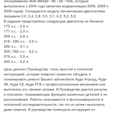
обслуживанию Audi Allroad / A6 / S6 / RS6, которые
выпускались с 2004 года (включая модернизации 2006, 2008 и
2009 годов). Оснащается модель бензиновыми двигателями
литражом 2,0, 2,4, 2,8, 3,0, 3,1, 4,2, 5,0, 5,2.
В издании представлены следующие двигатели на бензине:
170 л.с. - 2,0 л.
177 л.с. - 2,4 л.
209 л.с. - 2,8 л.
218 / 290 л.с. - 3,0 л.
256 л.с. - 3,1 л.
335 / 350 л.с. - 4,2 л.
579 л.с. - 5,0 л.
435 л.с. - 5,2 л.
Цель данного Руководства: стать простой и понятной
инструкцией, которая позволит грамотно обсудить и
спланировать ремонт Вашего автомобиля Ауди Алроуд, Ауди
А6, Ауди С6, Ауди РС6.с профессиональным механиком или
выполнить его своими силами. В Руководстве даются рисунки
и описания, показывающие функцию различных деталей и их
расположение. Работы описываются и фотографируются в
поэтапной последовательности, так что их может выполнить
даже новичок. В руководстве помещена инструкция по