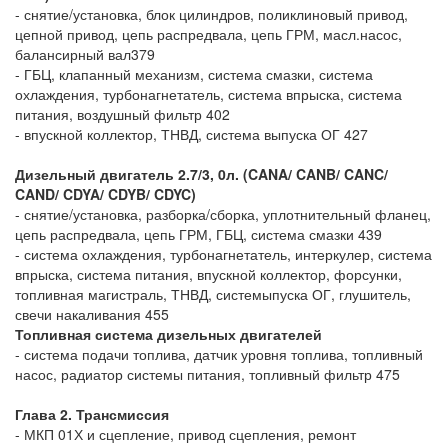
- снятие/установка, блок цилиндров, поликлиновый привод,
цепной привод, цепь распредвала, цепь ГРМ, масл.насос,
балансирный вал379
- ГБЦ, клапанный механизм, система смазки, система
охлаждения, турбонагнетатель, система впрыска, система
питания, воздушный фильтр 402
- впускной коллектор, ТНВД, система выпуска ОГ 427
Дизельный двигатель 2.7/3, 0л. (CANA/ CANB/ CANC/
CAND/ CDYA/ CDYB/ CDYC)
- снятие/установка, разборка/сборка, уплотнительный фланец,
цепь распредвала, цепь ГРМ, ГБЦ, система смазки 439
- система охлаждения, турбонагнетатель, интеркулер, система
впрыска, система питания, впускной коллектор, форсунки,
топливная магистраль, ТНВД, системыпуска ОГ, глушитель,
свечи накаливания 455
Топливная система дизельных двигателей
- система подачи топлива, датчик уровня топлива, топливный
насос, радиатор системы питания, топливный фильтр 475
Глава 2. Трансмиссия
- МКП 01Х и сцепление, привод сцепления, ремонт