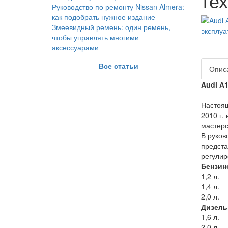
те
Руководство по ремонту Nissan Almera:
как подобрать нужное издание
Змеевидный ремень: один ремень,
чтобы управлять многими
аксессуарами
Все статьи
Опис
Audi А1
Настоящ
2010 г.
мастерс
В руков
предста
регулир
Бензин
1,2 л.
1,4 л.
2,0 л.
Дизель
1,6 л.
2,0 л.