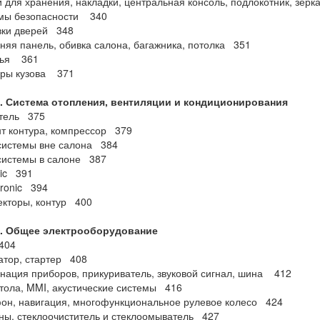
и для хранения, накладки, центральная консоль, подлокотник, зер
емы безопасности 340
вки дверей 348
няя панель, обивка салона, багажника, потолка 351
нья 361
еры кузова 371
5. Система отопления, вентиляции и кондиционирования
итель 375
т контура, компрессор 379
 системы вне салона 384
системы в салоне 387
tic 391
tronic 394
екторы, контур 400
6. Общее электрооборудование
404
атор, стартер 408
нация приборов, прикуриватель, звуковой сигнал, шина 412
тола, MMI, акустические системы 416
он, навигация, многофункциональное рулевое колесо 424
ны, стеклоочиститель и стеклоомыватель 427