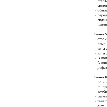
- отсек
- сист
- обши
- перед
- сиде
- разм
Глава 
- отоп
- ремон
- узлы
- узлы 
- Clima
- Clima
- дефл
Глава 
- АКБ 
- генер
- комби
- магни
- телеф
- антен