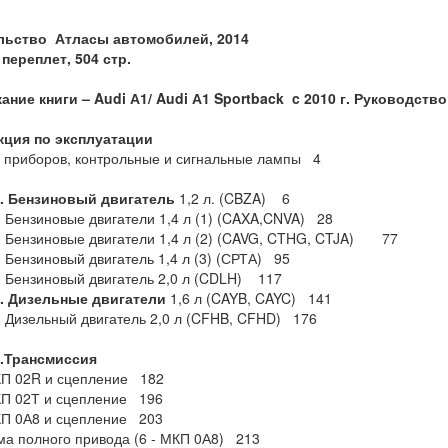
льство Атласы автомобилей, 2014
переплет, 504 стр.
ание книги – Audi А1/ Audi А1 Sportback c 2010 г. Руководст
кция по эксплуатации
 приборов, контрольные и сигнальные лампы 4
1. Бензиновый двигатель
1,2 л. (CBZA) 6
. Бензиновые двигатели 1,4 л (1) (CAXA,CNVA) 28
. Бензиновые двигатели 1,4 л (2) (CAVG, CTHG, CTJA) 77
. Бензиновый двигатель 1,4 л (3) (СРТА) 95
. Бензиновый двигатель 2,0 л (CDLH) 117
1. Дизельные двигатели
1,6 л (CAYB, CAYC) 141
. Дизельный двигатель 2,0 л (CFHB, CFHD) 176
2.Трансмиссия
КП 02R и сцепление 182
КП 02Т и сцепление 196
КП 0А8 и сцепление 203
ма полного привода (6 - МКП 0А8) 213