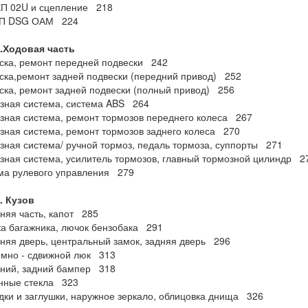
КП 02U и сцепление 218
АКП DSG ОАМ 224
3.Ходовая часть
ска, ремонт передней подвески 242
ска,ремонт задней подвески (передний привод) 252
ска, ремонт задней подвески (полный привод) 256
зная система, система ABS 264
зная система, ремонт тормозов переднего колеса 267
зная система, ремонт тормозов заднего колеса 270
зная система/ ручной тормоз, педаль тормоза, суппорты 271
зная система, усилитель тормозов, главный тормозной цилиндр 
ма рулевого управления 279
. Кузов
няя часть, капот 285
а багажника, лючок бензобака 291
няя дверь, центральный замок, задняя дверь 296
емно - сдвижной люк 313
дний, задний бампер 318
енные стекла 323
дки и заглушки, наружное зеркало, облицовка днища 326