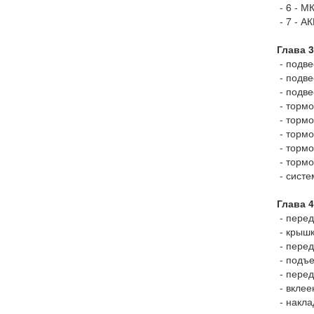
- 6 - М
- 7 - 
Глава 
- подве
- подве
- подве
- тормо
- тормо
- тормо
- тормо
- тормо
- систе
Глава 4
- перед
- крышк
- перед
- подъ
- пере
- вкле
- накла