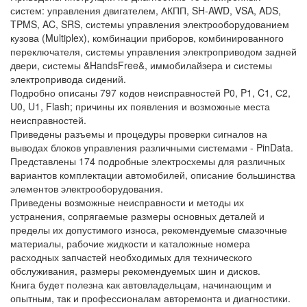
систем: управления двигателем, АКПП, SH-AWD, VSA, ADS,
TPMS, AC, SRS, системы управления электрооборудованием
кузова (Multiplex), комбинации приборов, комбинированного
переключателя, системы управления электроприводом задней
двери, системы &HandsFree&, иммобилайзера и системы
электропривода сидений.
Подробно описаны 797 кодов неисправностей P0, P1, C1, С2,
U0, U1, Flash; причины их появления и возможные места
неисправностей.
Приведены разъемы и процедуры проверки сигналов на
выводах блоков управления различными системами - PinData.
Представлены 174 подробные электросхемы для различных
вариантов комплектации автомобилей, описание большинства
элементов электрооборудования.
Приведены возможные неисправности и методы их
устранения, сопрягаемые размеры основных деталей и
пределы их допустимого износа, рекомендуемые смазочные
материалы, рабочие жидкости и каталожные номера
расходных запчастей необходимых для технического
обслуживания, размеры рекомендуемых шин и дисков.
Книга будет полезна как автовладельцам, начинающим и
опытным, так и профессионалам авторемонта и диагностики.