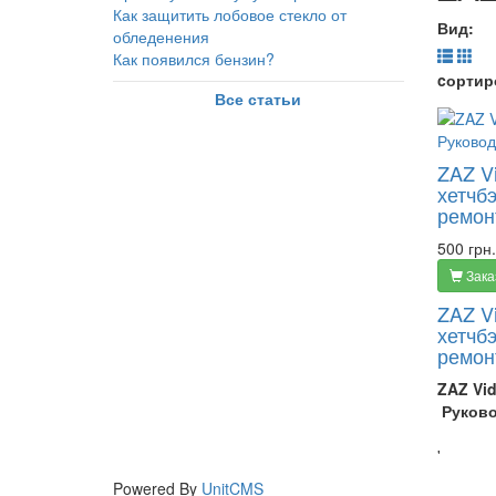
Как защитить лобовое стекло от
Вид:
обледенения
Как появился бензин?
cортир
Все статьи
ZAZ Vi
хетчбэ
ремон
500 грн.
Зака
ZAZ Vi
хетчбэ
ремон
ZAZ Vid
Руков
'
Powered By
UnitCMS