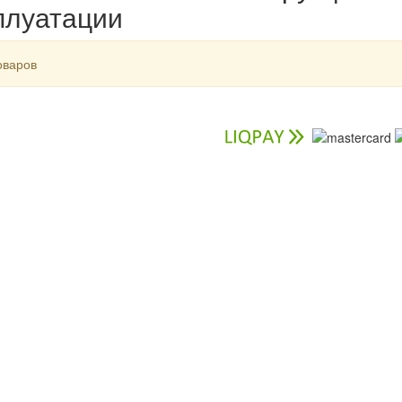
плуатации
оваров