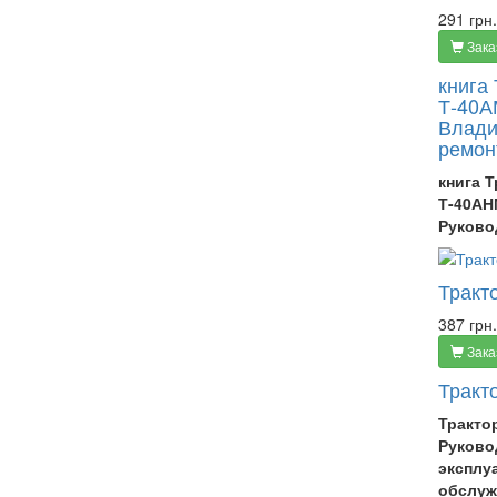
291 грн.
Зака
книга
Т-40А
Влади
ремон
книга Т
Т-40АН
Руково
Тракт
387 грн.
Зака
Тракт
Тракто
Руково
эксплу
обслуж