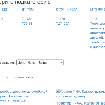
рите подкатегорию
 1221
ДТ-75М
К-701, К-700А
МТЗ-80/ 
08
Т-16М
Т-170
Т-25
Т30-69
ТДТ-55А
Топливн
аппарату
автотрак
дизелей,
техобслу
и диагно
овать по:
2
»
показать все
Трактор Т-4А. Каталог д