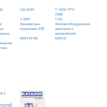
82
СШ-2540
Т-150К/ XT3-
150K
Т-40М
Т-4А
ая
Экскаваторы-
Электрооборудование
ра
погрузчики JCB
тракторов и
торных
автомобилей
ЮМЗ 80-82
ЮМЗ-6
живание
стика
еталей