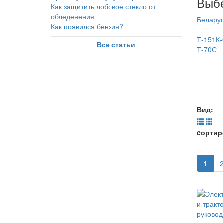
Выбе
Как защитить лобовое стекло от
обледенения
Беларус
Как появился бензин?
Т-151К-
Все статьи
Т-70С
Вид:
cортир
1