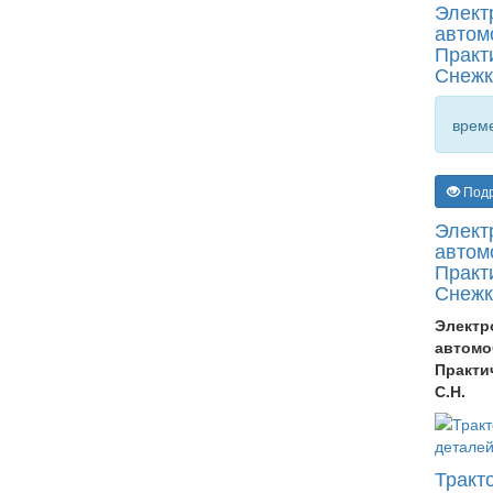
Элект
автом
Практ
Снежк
време
Под
Элект
автом
Практ
Снежк
Электр
автомо
Практи
С.Н.
Тракт