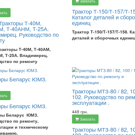
Заказать
Трактор Т-150/Т-157/Т-1
зать
Каталог деталей и сбор
единиц
 Тракторы Т-40М,
М, Т-40АНМ, Т-25А.
Трактор Т-150/Т-157/Т-158. К
мирец. Руководство по
деталей и сборочных едини
ту
ракторы Т-40М, Т-40АМ,
М, Т-25А. Владимирец.
дство по ремонту
оры Беларус ЮМЗ.
Тракторы МТЗ-80 / 82, 10
зать
102. Руководство по рем
эксплуатации .
оры Беларус ЮМЗ.
449 грн.
ры Беларус ЮМЗ.
Заказать
дство по ремонту,
атации и техническому
Тракторы МТЗ-80 / 82, 10
иванию.