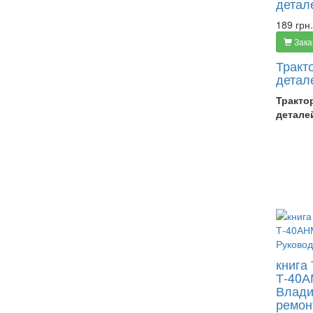
детал
189 грн.
Зака
Тракт
детал
Тракто
детале
книга
Т-40А
Влади
ремон