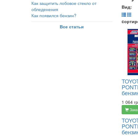
Как защитить лобовое стекло от
Вид:
обледенения
Как появился бензин?
cортир
Все статьи
TOYOTA
PONTIA
бензи
1 064 гр
Зака
TOYOTA
PONTIA
бензи