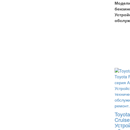
Модели 
бензин
Устрой
обслуж
Toyota
Cruis
Устро