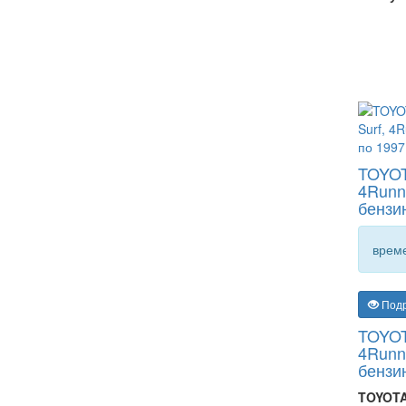
TOYOTA
4Runne
бензи
време
Под
TOYOTA
4Runne
бензи
TOYOTA 