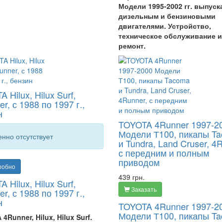
Модели 1995-2002 гг. выпуск
дизельным и бензиновыми
двигателями. Устройство,
техническое обслуживание и
ремонт.
 Hilux, Hilux Surf,
r, с 1988 по 1997 г.,
н
TOYOTA 4Runner 1997-2
Модели Т100, пикапы T
нно отсутствует
и Tundra, Land Cruser, 4
с передним и полным
приводом
робно
439 грн.
 Hilux, Hilux Surf,
Заказать
r, с 1988 по 1997 г.,
н
TOYOTA 4Runner 1997-2
Модели Т100, пикапы T
4Runner, Hilux, Hilux Surf.