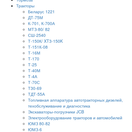
Тракторы
Беларус 1221
ДТ-75М
К-701, К-700А
МТЗ-80/ 82
СШ-2540
Т-150К/ XT3-150K
Т-151К-08
Т-16М
Т-170
Т-25
Т-40М
Т-4А
Т-70С
Т30-69
ТДТ-55А
Топливная аппаратура автотракторных дизелей,
техобслуживание и диагностика
Экскаваторы-погрузчики JCB
Электрооборудование тракторов и автомобилей
ЮМЗ 80-82
ЮМЗ-6