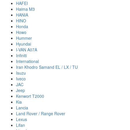
HAFEI
Haima M3
HANIA
HINO
Honda
Howo
Hummer
Hyundai
I-VAN A07A
Infiniti
International
Iran Khodro Samand EL / LX / TU
Isuzu
Iveco
JAC
Jeep
Kenwort T2000
Kia
Lancia
Land Rover / Range Rover
Lexus
Lifan