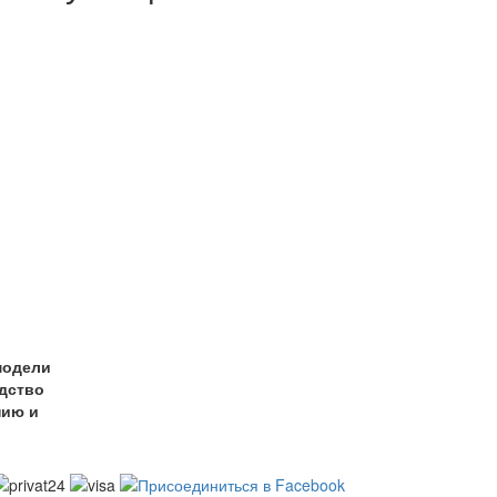
модели
одство
нию и