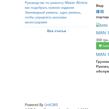
Руководство по ремонту Nissan Almera:
Вид:
как подобрать нужное издание
Змеевидный ремень: один ремень,
cортир
чтобы управлять многими
аксессуарами
Все статьи
MAN 1
309 грн.
Зака
MAN 1
Грузов
Руково
обслуж
Powered By
UnitCMS