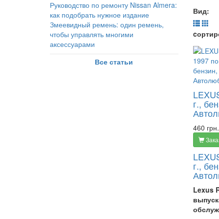
Руководство по ремонту Nissan Almera:
Вид:
как подобрать нужное издание
Змеевидный ремень: один ремень,
cортир
чтобы управлять многими
аксессуарами
Все статьи
LEXUS
г., бе
Автол
460 грн.
Зака
LEXUS
г., бе
Автол
Lexus R
выпуск
обслуж