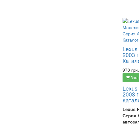
Lexus
2003 
Катал
978 грн.
Зака
Lexus
2003 
Катал
Lexus R
Серия 
автоза