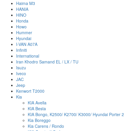
Haima M3
HANIA
HINO
Honda
Howo
Hummer
Hyundai
I-VAN A07A
Infiniti
International
Iran Khodro Samand EL / LX / TU
Isuzu
Iveco
JAC
Jeep
Kenwort T2000
Kia
KIA Avella
KIA Besta
KIA Bongo, K2500/ K2700/ K3000/ Hyundai Porter 2
Kia Boreggo
Kia Carens / Rondo