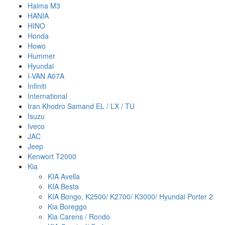
Haima M3
HANIA
HINO
Honda
Howo
Hummer
Hyundai
I-VAN A07A
Infiniti
International
Iran Khodro Samand EL / LX / TU
Isuzu
Iveco
JAC
Jeep
Kenwort T2000
Kia
KIA Avella
KIA Besta
KIA Bongo, K2500/ K2700/ K3000/ Hyundai Porter 2
Kia Boreggo
Kia Carens / Rondo