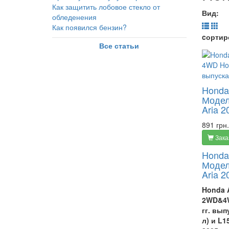
Как защитить лобовое стекло от
Вид:
обледенения
Как появился бензин?
cортир
Все статьи
Honda 
Модел
Aria 2
891 грн.
Зака
Honda 
Модел
Aria 2
Honda A
2WD&4W
гг. вып
л) и L1