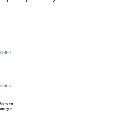
нзин /
нзин /
, бензин
монту и