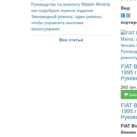
Руководство по ремонту Nissan Almera:
Вид:
как подобрать нужное издание
Змеевидный ремень: один ремень,
cортир
чтобы управлять многими
аксессуарами
Все статьи
FIAT B
1995 г
Руков
262 грн.
Зака
FIAT B
1995 г
Руков
FIAT Br
бензин 