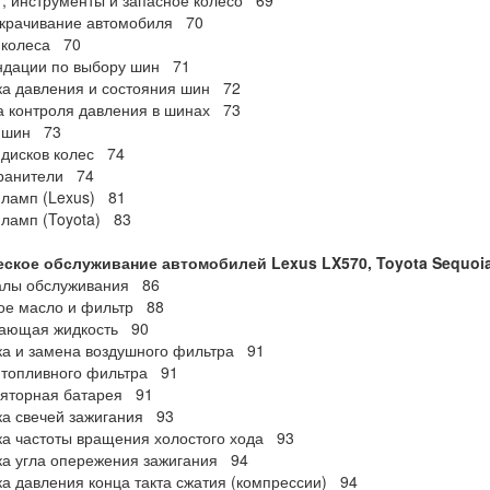
, инструменты и запасное колесо 69
крачивание автомобиля 70
 колеса 70
ндации по выбору шин 71
а давления и состояния шин 72
 контроля давления в шинах 73
 шин 73
дисков колес 74
ранители 74
ламп (Lexus) 81
ламп (Toyota) 83
еское обслуживание автомобилей
Lexus
LX570,
Toyota
Sequoi
алы обслуживания 86
ое масло и фильтр 88
ающая жидкость 90
а и замена воздушного фильтра 91
 топливного фильтра 91
ляторная батарея 91
а свечей зажигания 93
а частоты вращения холостого хода 93
а угла опережения зажигания 94
а давления конца такта сжатия (компрессии) 94