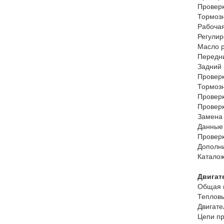
Проверк
Тормоз
Рабочая
Регулир
Масло р
Передн
Задний
Проверк
Тормоз
Проверк
Провер
Замена
Данные
Проверк
Дополн
Каталож
Двигате
Общая 
Тепловы
Двигате
Цепи п