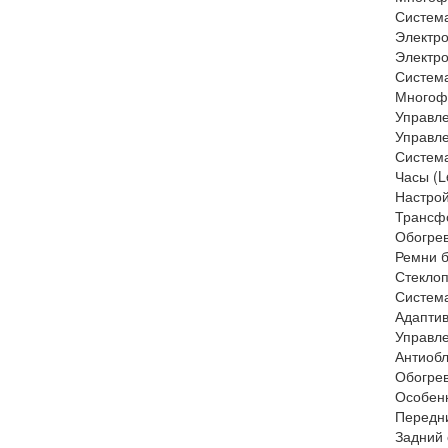
Систем
Электро
Электро
Система
Многоф
Управл
Управл
Система
Часы (L
Настрой
Трансф
Обогре
Ремни 
Стекло
Система
Адаптив
Управл
Антиобл
Обогрев
Особен
Передни
Задний 