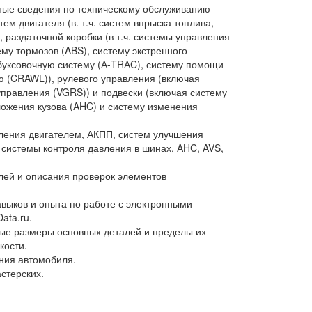
бные сведения по техническому обслуживанию
ем двигателя (в. т.ч. систем впрыска топлива,
, раздаточной коробки (в т.ч. системы управления
у тормозов (ABS), систему экстренного
обуксовочную систему (А-TRАC), систему помощи
ю (CRAWL)), рулевого управления (включая
правления (VGRS)) и подвески (включая систему
ложения кузова (AHC) и систему изменения
ления двигателем, АКПП, систем улучшения
системы контроля давления в шинах, AHC, AVS,
ей и описания проверок элементов
выков и опыта по работе с электронными
ata.ru.
ые размеры основных деталей и пределы их
кости.
ния автомобиля.
стерских.