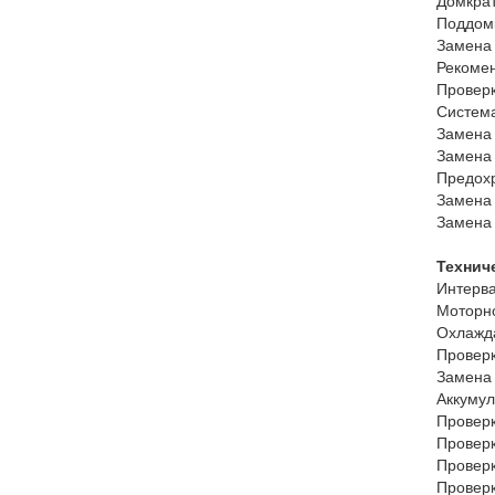
Домкрат
Поддом
Замена
Рекоме
Проверк
Система
Замена
Замена 
Предох
Замена 
Замена 
Технич
Интерв
Моторн
Охлажд
Проверк
Замена
Аккуму
Проверк
Проверк
Проверк
Проверк