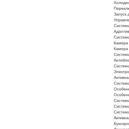
Холодил
Переклю
Запуск 
Управл
Систем
Адаптив
Систем
Камера 
Камера 
Система
Антибло
Система
Электро
Активна
Система
Особен
Особенн
Система
Систем
Система
Активна
Буксир