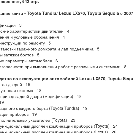
переплет, 642 стр.
ание книги -
Toyota
Tundra/
Lexus
LX570,
Toyota
Sequoia
с 200
фикация 3
ские характеристики двигателей 4
ения и условные обозначения 4
инструкции по ремонту 5
становки гаражного домкрата и лап подъемника 5
ы затяжки болтов 5
ые параметры автомобиля 6
зопасности при выполнении работ с различными системами 8
дство по эксплуатации автомобилей
Lexus
LX570,
Toyota
Sequ
овка дверей 15
оугонная система 18
привод задней двери (модификации) 18
19
заднего откидного борта (Toyota Tundra) 19
ация приборов 19
полнительных указателей (Toyota) 23
нкциональный дисплей комбинации приборов (Toyota) 24
ункциональный дисплей комбинации приборов (Lexus) 26