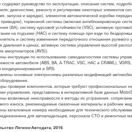
 содержит руководство по эксплуатации, описание систем, подро
иля; диагностике, ремонту и регулировке некоторых элементов сист
ия, запуска и зарядки), элементов автоматической коробки передач
приводом), тормозной системы (включая антиблокировочную систем
ния (ВА), систему курсовой устойчивости (VSC), активную против
гании на подъеме (HAC) и систему помощи при езде по бездорожь
илитель и систему изменения передаточного отношения рулевого у
я давления в шинах, активную система управления высотой распо
ти амортизаторов (AVS)).
ны инструкции по использованию самодиагностики системы управ
емости автомобиля (ABS, BA, А-TRАC, VSC, НАС и CRAWL), VGRS, 
 кондиционирования и SRS.
влены основные электросхемы различных модификаций автомобил
оборудования.
ры проверки компонентов, которые требуют профессиональных на
ми управления, представлены в интерактивной базе данных MotorD
ны возможные неисправности и методы их устранения, сопрягаем
мого износа, рекомендуемые смазочные материалы и рабочие жид
ны каталожные номера необходимые для технического обслужива
редназначена для автовладельцев, персонала СТО и ремонтных ма
льство Легион-Автодата, 2016