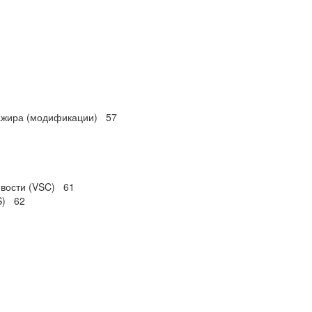
сажира (модификации) 57
ивости (VSC) 61
S) 62