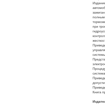
Издание
автомоб
зажиган
полным 
торможе
при тро
гидроус
контрол
жесткос
Приведе
управля
системы
Предста
электро
Процеду
система
Приведе
допусти
Приведе
Книга п
Издате