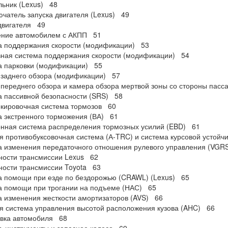
ьник (Lexus) 48
чатель запуска двигателя (Lexus) 49
двигателя 49
ение автомобилем с АКПП 51
а поддержания скорости (модификации) 53
ная система поддержания скорости (модификации) 54
а парковки (модификации) 55
заднего обзора (модификации) 57
переднего обзора и камера обзора мертвой зоны со стороны пас
 пассивной безопасности (SRS) 58
кировочная система тормозов 60
 экстренного торможения (ВА) 61
нная система распределения тормозных усилий (EBD) 61
я противобуксовочная система (А-TRC) и система курсовой устойч
 изменения передаточного отношения рулевого управления (VGR
ности трансмиссии Lexus 62
ости трансмиссии Toyota 63
 помощи при езде по бездорожью (CRAWL) (Lexus) 65
а помощи при трогании на подъеме (НАС) 65
 изменения жесткости амортизаторов (AVS) 66
я система управления высотой расположения кузова (AHC) 66
овка автомобиля 68