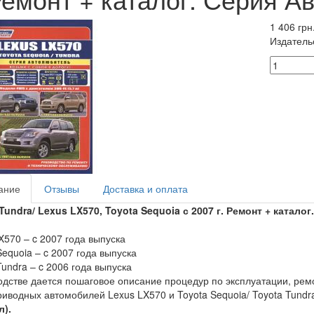
1 406 грн
Издатель
ание
Отзывы
Доставка и оплата
Tundra/
Lexus
LX570,
Toyota
Sequoia
с 2007 г. Ремонт + катал
X570 – c 2007 года выпуска
Sequoia – c 2007 года выпуска
Tundra – c 2006 года выпуска
одстве дается пошаговое описание процедур по эксплуатации, рем
иводных автомобилей Lexus LX570 и Toyota Sequoia/ Toyota Tund
л).