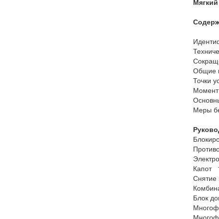
Мягкий 
Содерж
Иденти
Техниче
Сокращ
Общие 
Точки у
Момент
Основн
Меры бе
Руково
Блокир
Против
Электро
Капот 
Снятие 
Комбин
Блок до
Многофу
Многоф