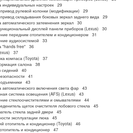
а индивидуальных настроек 29
привод рулевой колонки (модификации) 29
привод складывания боковых зеркал заднего вида 29
 автоматического затемнения зеркал 30
ункциональный дисплей панели приборов (Lexus) 30
ение передним отопителем и кондиционером 31
ение аудиосистемой 33
 "hands free" 36
exus) 37
ка компаса (Toyota) 37
ормация салона 38
в сидений 40
безопасности 41
подъемники 43
 автоматического включения света фар 43
ная система освещения (AFS) (Lexus) 43
ение стеклоочистителями и омывателями 44
еденитель щеток очистителя лобового стекла 45
атель стекла задней двери 45
ности эксплуатации люка 45
й отопитель и кондиционер (Toyota) 46
отопитель и кондиционер 47