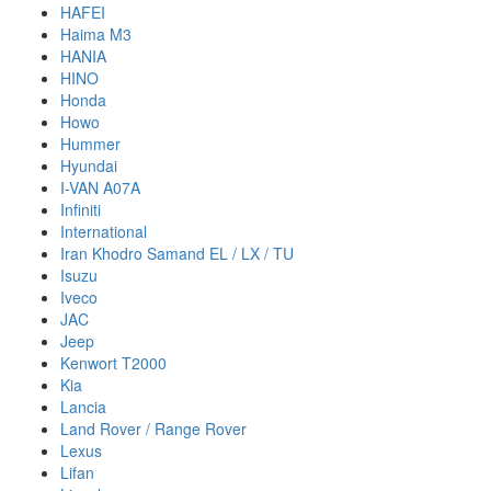
HAFEI
Haima M3
HANIA
HINO
Honda
Howo
Hummer
Hyundai
I-VAN A07A
Infiniti
International
Iran Khodro Samand EL / LX / TU
Isuzu
Iveco
JAC
Jeep
Kenwort T2000
Kia
Lancia
Land Rover / Range Rover
Lexus
Lifan