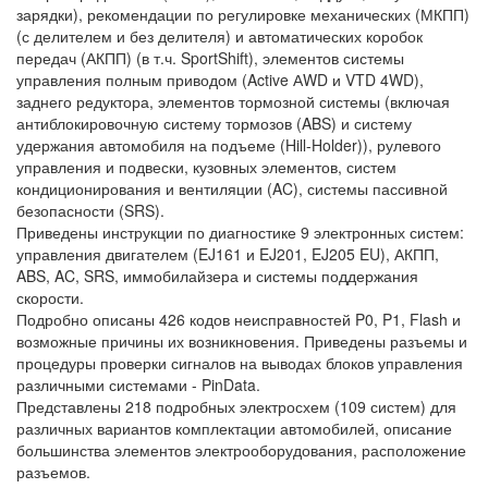
зарядки), рекомендации по регулировке механических (МКПП)
(с делителем и без делителя) и автоматических коробок
передач (АКПП) (в т.ч. SportShift), элементов системы
управления полным приводом (Active АWD и VTD 4WD),
заднего редуктора, элементов тормозной системы (включая
антиблокировочную систему тормозов (ABS) и систему
удержания автомобиля на подъеме (Hill-Holder)), рулевого
управления и подвески, кузовных элементов, систем
кондиционирования и вентиляции (AC), системы пассивной
безопасности (SRS).
Приведены инструкции по диагностике 9 электронных систем:
управления двигателем (EJ161 и EJ201, EJ205 EU), АКПП,
ABS, AC, SRS, иммобилайзера и системы поддержания
скорости.
Подробно описаны 426 кодов неисправностей P0, P1, Flash и
возможные причины их возникновения. Приведены разъемы и
процедуры проверки сигналов на выводах блоков управления
различными системами - PinData.
Представлены 218 подробных электросхем (109 систем) для
различных вариантов комплектации автомобилей, описание
большинства элементов электрооборудования, расположение
разъемов.