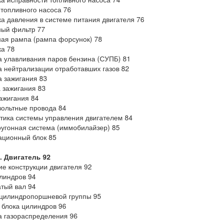
топливного насоса 76
а давления в системе питания двигателя 76
ый фильтр 77
ая рампа (рампа форсунок) 78
а 78
 улавливания паров бензина (СУПБ) 81
 нейтрализации отработавших газов 82
 зажигания 83
 зажигания 83
ажигания 84
ольтные провода 84
тика системы управления двигателем 84
угонная система (иммобилайзер) 85
ционный блок 85
. Двигатель 92
е конструкции двигателя 92
линдров 94
тый вал 94
цилиндропоршневой группы 95
 блока цилиндров 96
 газораспределения 96