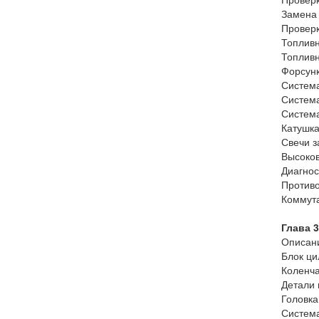
Замена 
Проверк
Топливн
Топливн
Форсунк
Система
Система
Система
Катушка
Свечи з
Высоков
Диагнос
Противо
Коммута
Глава 3
Описани
Блок ци
Коленча
Детали 
Головка
Система