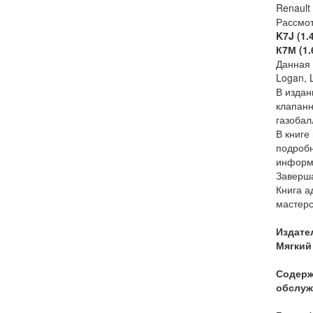
Renault 
Рассмот
K7J (1.4
К7М (1.
Данная 
Logan, 
В издан
клапанн
газоба
В книге
подробн
информ
Заверш
Книга а
мастерс
Издате
Мягкий 
Содерж
обслуж