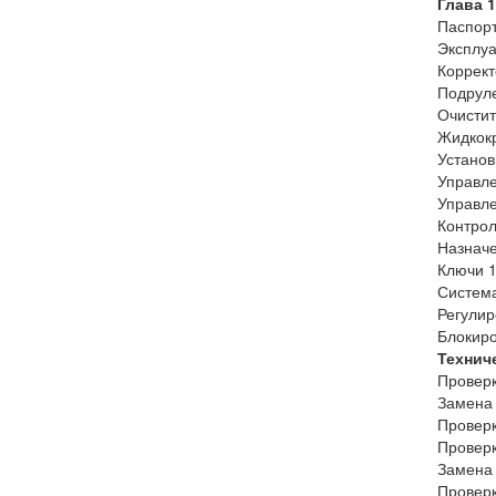
Глава 
Паспор
Эксплуа
Коррект
Подрул
Очистит
Жидкокр
Установ
Управл
Управле
Контрол
Назначе
Ключи 
Система
Регулир
Блокиро
Технич
Проверк
Замена 
Проверк
Проверк
Замена 
Проверк