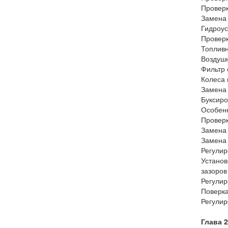
Проверк
Замена
Гидроус
Проверк
Топливн
Воздуш
Фильтр 
Колеса 
Замена 
Буксиро
Особенн
Проверк
Замена 
Замена 
Регулир
Установ
зазоров
Регулир
Поверка
Регулир
Глава 