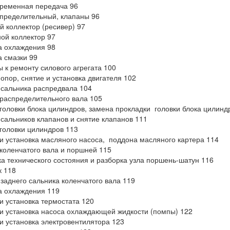
ременная передача 96
пределительный, клапаны 96
й коллектор (ресивер) 97
ой коллектор 97
а охлаждения 98
 смазки 99
 к ремонту силового агрегата 100
опор, снятие и установка двигателя 102
сальника распредвала 104
распределительного вала 105
головки блока цилиндров, замена прокладки головки блока цилинд
сальников клапанов и снятие клапанов 111
головки цилиндров 113
и установка масляного насоса, поддона масляного картера 114
коленчатого вала и поршней 115
а технического состояния и разборка узла поршень-шатун 116
 118
заднего сальника коленчатого вала 119
а охлаждения 119
и установка термостата 120
и установка насоса охлаждающей жидкости (помпы) 122
и установка электровентилятора 123