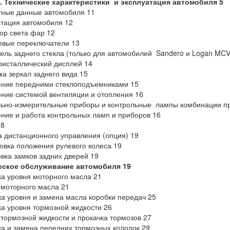
1. Технические характеристики и эксплуатация автомобиля 5
тные данные автомобиля 11
тация автомобиля 12
ор света фар 12
евые переключатели 13
ель заднего стекла (только для автомобилей Sandero и Logan MCV
исталлический дисплей 14
ка зеркал заднего вида 15
ение передними стеклоподъемниками 15
ние системой вентиляции и отопления 16
ьно-измерительные приборы и контрольные лампы комбинации п
ние и работа контрольных ламп и приборов 16
18
 дистанционного управления (опция) 19
овка положения рулевого колеса 19
вка замков задних дверей 19
еское обслуживание автомобиля 19
а уровня моторного масла 21
моторного масла 21
а уровня и замена масла коробки передач 25
а уровня тормозной жидкости 26
тормозной жидкости и прокачка тормозов 27
а и замена передних тормозных колодок 29