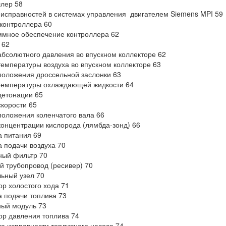
лер 58
исправностей в системах управления двигателем Siemens MPI 59
контроллера 60
мное обеспечение контроллера 62
 62
абсолютного давления во впускном коллекторе 62
температуры воздуха во впускном коллекторе 63
положения дроссельной заслонки 63
температуры охлаждающей жидкости 64
детонации 65
скорости 65
положения коленчатого вала 66
концентрации кислорода (лямбда-зонд) 66
 питания 69
 подачи воздуха 70
ный фильтр 70
й трубопровод (ресивер) 70
ьный узел 70
ор холостого хода 71
 подачи топлива 73
ый модуль 73
ор давления топлива 74
а исправности топливного насоса 74