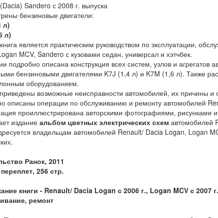
(Dacia) Sandero с 2008 г. выпуска
рены бензиновые двигатели:
 л)
6 л)
книга является практическим руководством по эксплуатации, обсл
Logan MCV, Sandero с кузовами седан, универсал и хэтчбек.
ии подробно описана конструкция всех систем, узлов и агрегатов а
ыми бензиновыми двигателями K7J (1,4 л) и K7M (1,6 л). Также ра
ллонным оборудованием.
 приведены возможные неисправности автомобилей, их причины и 
о описаны операции по обслуживанию и ремонту автомобилей Renau
ация проиллюстрирована авторскими фотографиями, рисунками и
ает издание
альбом
цветных электрических схем
автомобилей Re
дресуется владельцам автомобилей Renault/ Dacia Logan, Logan M
ких.
льство Ранок, 2011
переплет, 256 стр.
ание книги -
Renault/ Dacia Logan с 2006 г., Logan MCV с 2007 г
ивание, ремонт