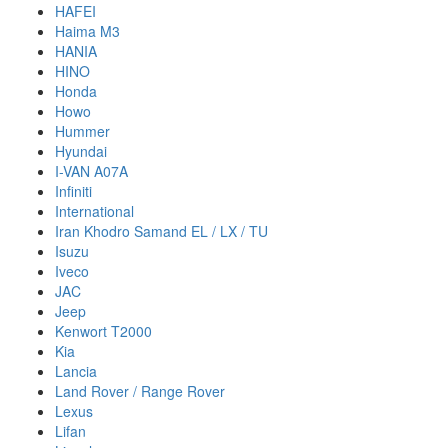
HAFEI
Haima M3
HANIA
HINO
Honda
Howo
Hummer
Hyundai
I-VAN A07A
Infiniti
International
Iran Khodro Samand EL / LX / TU
Isuzu
Iveco
JAC
Jeep
Kenwort T2000
Kia
Lancia
Land Rover / Range Rover
Lexus
Lifan