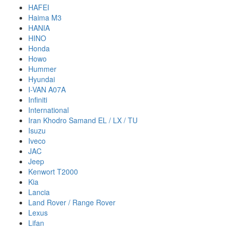
HAFEI
Haima M3
HANIA
HINO
Honda
Howo
Hummer
Hyundai
I-VAN A07A
Infiniti
International
Iran Khodro Samand EL / LX / TU
Isuzu
Iveco
JAC
Jeep
Kenwort T2000
Kia
Lancia
Land Rover / Range Rover
Lexus
Lifan