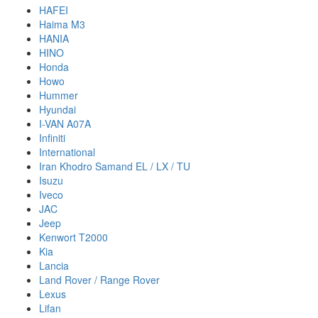
HAFEI
Haima M3
HANIA
HINO
Honda
Howo
Hummer
Hyundai
I-VAN A07A
Infiniti
International
Iran Khodro Samand EL / LX / TU
Isuzu
Iveco
JAC
Jeep
Kenwort T2000
Kia
Lancia
Land Rover / Range Rover
Lexus
Lifan