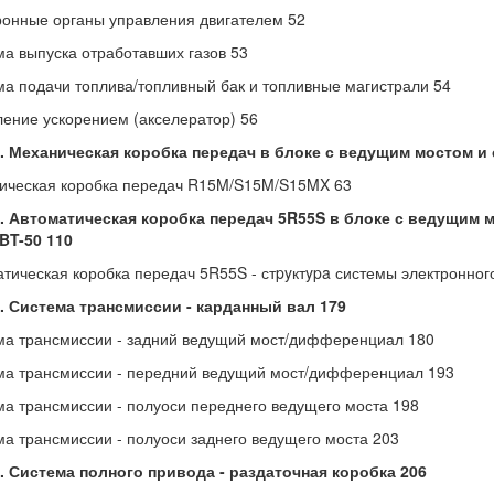
ронные органы управления двигателем 52
ма выпуска отработавших газов 53
ма подачи топлива/топливный бак и топливные магистрали 54
ление ускорением (акселератор) 56
2. Механическая коробка передач в блоке с ведущим мостом и 
ическая коробка передач R15M/S15M/S15MX 63
3. Автоматическая коробка передач 5R55S в блоке с ведущим 
BT-50 110
атическая коробка передач 5R55S - стpyктypa системы электронног
4. Система трансмиссии - карданный вал 179
ма трансмиссии - задний ведущий мост/дифференциал 180
ма трансмиссии - передний ведущий мост/дифференциал 193
ма трансмиссии - полуоси переднего ведущего моста 198
ма трансмиссии - полуоси заднего ведущего моста 203
. Система полного привода - раздаточная коробка 206