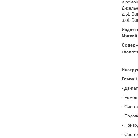
и ремон
Дизельн
2.5L Du
3.0L Du
Издате
Мягкий 
Содержа
технич
Инстру
Глава 
- Двига
- Ремен
- Систе
- Подач
- Приво
- Систе