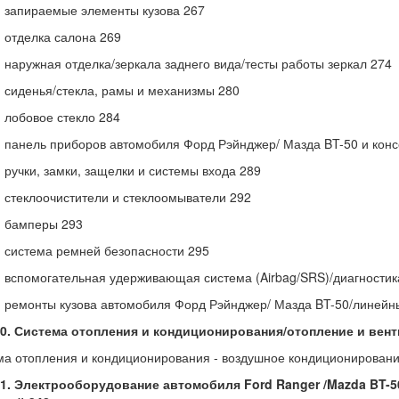
 - запираемые элементы кузова 267
 - отделка салона 269
 - наружная отделка/зеркала заднего вида/тесты работы зеркал 274
 - сиденья/стекла, рамы и механизмы 280
 - лобовое стекло 284
 - панель приборов автомобиля Форд Рэйнджер/ Мазда BT-50 и конс
 - ручки, замки, защелки и системы входа 289
 - стеклоочистители и стеклоомыватели 292
 - бамперы 293
 - система ремней безопасности 295
 - вспомогательная удерживающая система (Airbag/SRS)/диагностик
 - ремонты кузова автомобиля Форд Рэйнджер/ Мазда BT-50/линей
10. Система отопления и кондиционирования/отопление и вент
ма отопления и кондиционирования - воздушное кондиционировани
11. Электрооборудование автомобиля Ford Ranger /Mazda BT-