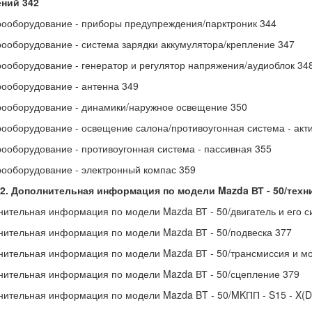
ний 342
рооборудование - приборы предупреждения/парктроник 344
рооборудование - система зарядки аккумулятора/крепление 347
рооборудование - генератор и регулятор напряжения/аудиоблок 34
рооборудование - антенна 349
рооборудование - динамики/наружное освещение 350
рооборудование - освещение салона/противоугонная система - акт
рооборудование - противоугонная система - пассивная 355
рооборудование - электронный компас 359
12. Дополнительная информация по модели Mazda ВТ - 50/техн
нительная информация по модели Mazda ВТ - 50/двигатель и его с
нительная информация по модели Mazda ВТ - 50/подвеска 377
нительная информация по модели Mazda ВТ - 50/трансмиссия и мо
нительная информация по модели Mazda ВТ - 50/сцепление 379
нительная информация по модели Mazda BT - 50/MKПП - S15 - X(D