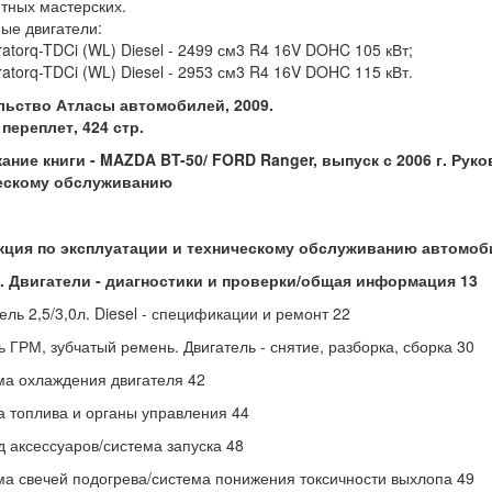
тных мастерских.
ые двигатели:
ratorq-TDCi (WL) Diesel - 2499 см3 R4 16V DOHC 105 кВт;
ratorq-TDCi (WL) Diesel - 2953 см3 R4 16V DOHC 115 кВт.
льство Атласы автомобилей, 2009.
переплет, 424 стр.
ние книги - MAZDA BT-50/ FORD Ranger, выпуск с 2006 г. Рук
ескому обслуживанию
кция по эксплуатации и техническому обслуживанию автомобил
1. Двигатели - диагностики и проверки/общая информация 13
тель 2,5/3,0л. Diesel - спецификации и ремонт 22
ь ГРМ, зубчатый ремень. Двигатель - снятие, разборка, сборка 30
ма охлаждения двигателя 42
а топлива и органы управления 44
д аксессуаров/система запуска 48
ма свечей подогрева/система понижения токсичности выхлопа 49