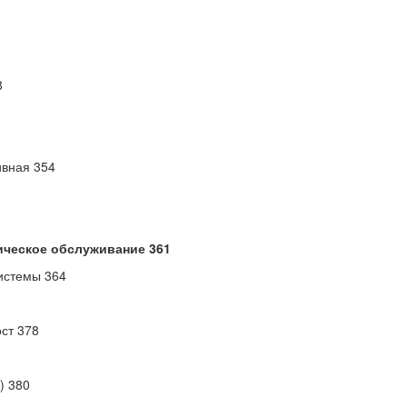
8
ивная 354
ическое обслуживание 361
истемы 364
ст 378
) 380