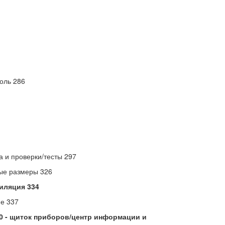
оль 286
а и проверки/тесты 297
ные размеры 326
иляция 334
е 337
50 - щиток приборов/центр информации и