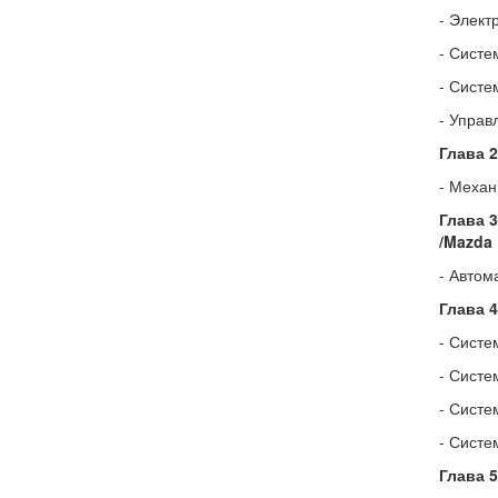
- Элект
- Систе
- Систе
- Управ
Глава 
- Механ
Глава 
/Mazda 
- Автом
Глава 
- Систе
- Систе
- Систе
- Систе
Глава 5