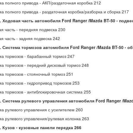
ма полного привода - АКП/раздаточная коробка 212
ма полного привода - раздаточная коробка/разборка и сборка 217
6. Ходовая часть автомобиля Ford Ranger /Mazda BT-50 - подв
ая часть - передняя подвеска 230
ая часть - задняя подвеска 242
7. Система тормозов автомобиля Ford Ranger /Mazda BT-50 - 
ма тормозов - барабанный тормоз 247
ма тормозов - передний дисковый тормоз 248
ма тормозов - стояночный тормоз 251
ма тормозов - гидропривод тормозов 253
ма тормозов - антиблокировочная система 255
8. Система рулевого управления автомобиля Ford Ranger /Mazd
ма рулевого управления с усилителем 260
ма рулевого управления/рулевая колонка 263
. Кузов - кузовные панели передка 266