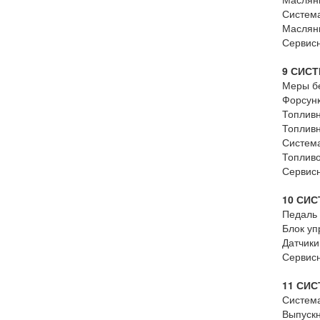
Система
Масляны
Сервис
9 СИС
Меры бе
Форсунк
Топливн
Топливн
Система
Топлив
Сервис
10 СИ
Педаль
Блок уп
Датчики
Сервис
11 СИ
Система
Выпускн