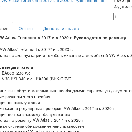
1 060 грн
Издатель
ание
Отзывы
Доставка и оплата
W
Atlas
/
Teramont
с 2017 и с 2020 г. Руководство по ремонту
VW Atlas/ Teramont с 2017/ и с 2020 г.
ство по эксплуатации и техобслуживанию автомобилей VW Atlas с 20
овые двигатели:
- EA888 238 л.с.
- VR6 FSI 340 л.с., EA390 (BHK/CDVC)
ниге вы найдете максимально необходимую справочную документа
е разделы этого пособия:
ция по эксплуатации
ческие и регулярные проверки VW Atlas с 2017 и с 2020 г.
ция по техническому обслуживанию
ство по ремонту VW Atlas с 2017 и с 2020 г.
ная система обнаружения неисправностей
ческие схемы VW Atlas с 2017 и с 2020 г.