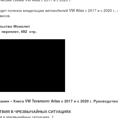
удет полезна владельцам автомобилей VW Atlas с 2017 и с 2020 г.
висов.
льство Монолит
 переплет, 492 стр.
ание – Книга V
W
Teramont
/
Atlas
с 2017 и с 2020 г. Руководств
СТВИЯ В ЧРЕЗВЫЧАЙНЫХ СИТУАЦИЯХ
я в чрезвычайных ситуациях 1