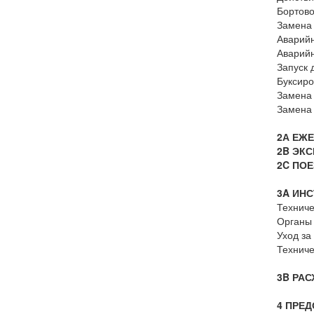
Бортово
Замена
Аварийн
Аварийн
Запуск 
Буксиро
Замена
Замена
2А ЕЖ
2B ЭК
2C ПО
3A ИН
Техниче
Органы 
Уход за
Техниче
3B РА
4 ПРЕ