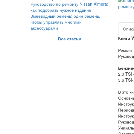
Руководство по ремонту Nissan Almera:
как подобрать нужное издание
Змеевидный ремень: один ремень,
чтобы управлять многими
аксессуарами
Опис
Книга V
Все статьи
Ремонт 
Руковод
Бензин
2,0 TSI 
3,6 TSI
В это к
Основны
Инструк
Периоди
Инструк
Руковод
Уникаль
Электри