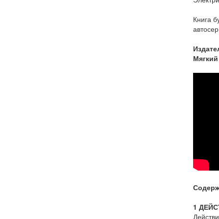
Книга б
автосер
Издате
Мягкий
Содерж
1 ДЕЙ
Действи