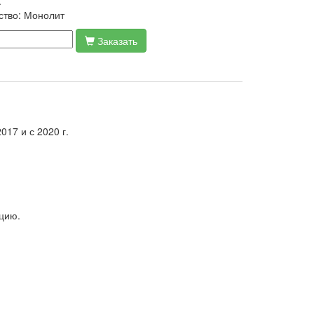
.
ство:
Монолит
Заказать
17 и с 2020 г.
цию.