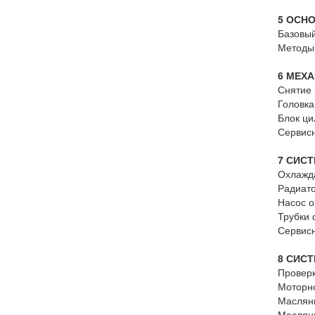
5 ОСН
Базовый
Методы
6 МЕХ
Снятие 
Головка
Блок ц
Сервис
7 СИС
Охлажд
Радиато
Насос 
Трубки 
Сервис
8 СИС
Провер
Моторн
Маслян
Масляны