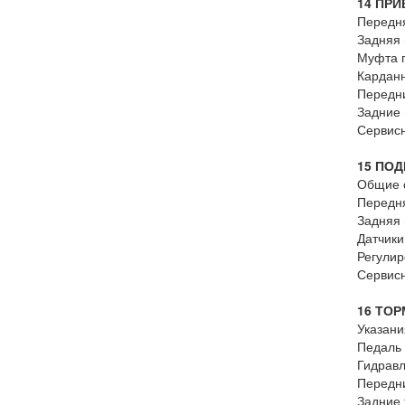
14 ПР
Передня
Задняя 
Муфта 
Карданн
Передн
Задние
Сервис
15 ПО
Общие 
Передн
Задняя 
Датчики
Регулир
Сервис
16 ТО
Указани
Педаль
Гидравл
Передн
Задние