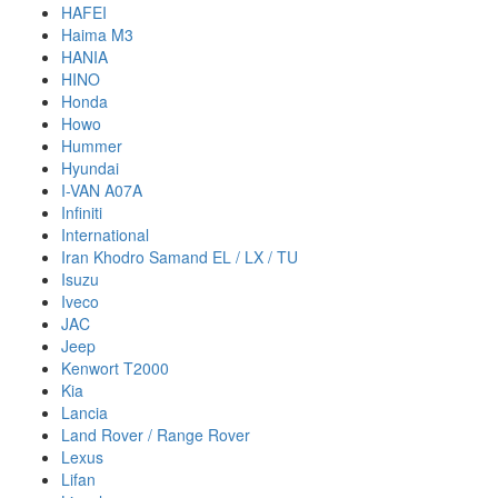
HAFEI
Haima M3
HANIA
HINO
Honda
Howo
Hummer
Hyundai
I-VAN A07A
Infiniti
International
Iran Khodro Samand EL / LX / TU
Isuzu
Iveco
JAC
Jeep
Kenwort T2000
Kia
Lancia
Land Rover / Range Rover
Lexus
Lifan