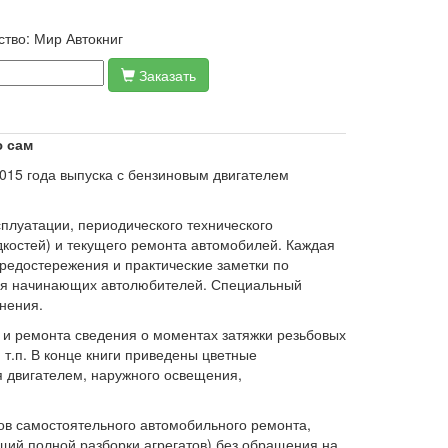
ство:
Мир Автокниг
Заказать
ю сам
 2015 года выпуска с бензиновым двигателем
луатации, периодического технического
дкостей) и текущего ремонта автомобилей. Каждая
едостережения и практические заметки по
для начинающих автолюбителей. Специальный
нения.
и ремонта сведения о моментах затяжки резьбовых
т.п. В конце книги приведены цветные
я двигателем, наружного освещения,
ов самостоятельного автомобильного ремонта,
щий полной разборки агрегатов) без обращения на