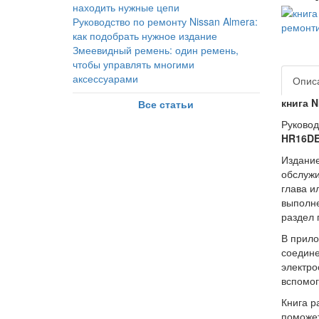
находить нужные цепи
Руководство по ремонту Nissan Almera:
как подобрать нужное издание
Змеевидный ремень: один ремень,
чтобы управлять многими
аксессуарами
Опис
книга N
Все статьи
Руковод
HR16DE
Издание
обслужи
глава и
выполне
раздел 
В прило
соедине
электро
вспомог
Книга р
поможет