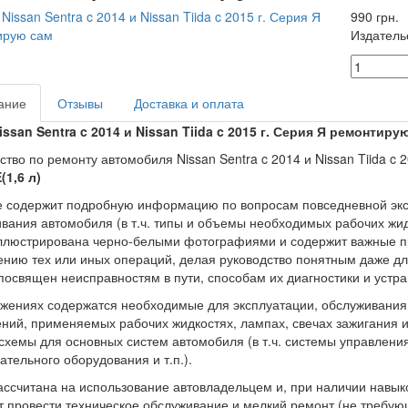
990 грн.
Издатель
ание
Отзывы
Доставка и оплата
issan Sentra c 2014 и Nissan Tiida c
2015 г
. Серия Я ремонтиру
ство по ремонту автомобиля Nissan Sentra c 2014 и Nissan Tiida c
(
1,6 л
)
 содержит подробную информацию по вопросам повседневной эксп
вания автомобиля (в т.ч. типы и объемы необходимых рабочих жи
ллюстрирована черно-белыми фотографиями и содержит важные пр
нию тех или иных операций, делая руководство понятным даже 
посвящен неисправностям в пути, способам их диагностики и устра
жениях содержатся необходимые для эксплуатации, обслуживания 
ний, применяемых рабочих жидкостях, лампах, свечах зажигания и 
схемы для основных систем автомобиля (в т.ч. системы управлени
ательного оборудования и т.п.).
ассчитана на использование автовладельцем и, при наличии навык
 провести техническое обслуживание и мелкий ремонт (не требую