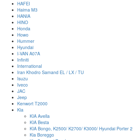
HAFEI
Haima M3
HANIA
HINO
Honda
Howo
Hummer
Hyundai
I-VAN A07A
Infiniti
International
Iran Khodro Samand EL / LX / TU
Isuzu
Iveco
JAC
Jeep
Kenwort T2000
Kia
KIA Avella
KIA Besta
KIA Bongo, K2500/ K2700/ K3000/ Hyundai Porter 2
Kia Boreggo