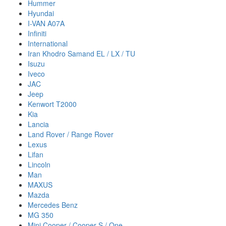
Hummer
Hyundai
I-VAN A07A
Infiniti
International
Iran Khodro Samand EL / LX / TU
Isuzu
Iveco
JAC
Jeep
Kenwort T2000
Kia
Lancia
Land Rover / Range Rover
Lexus
Lifan
Lincoln
Man
MAXUS
Mazda
Mercedes Benz
MG 350
Mini Cooper / Cooper S / One