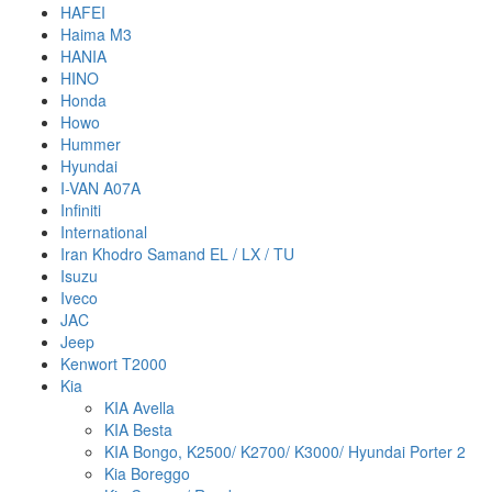
HAFEI
Haima M3
HANIA
HINO
Honda
Howo
Hummer
Hyundai
I-VAN A07A
Infiniti
International
Iran Khodro Samand EL / LX / TU
Isuzu
Iveco
JAC
Jeep
Kenwort T2000
Kia
KIA Avella
KIA Besta
KIA Bongo, K2500/ K2700/ K3000/ Hyundai Porter 2
Kia Boreggo