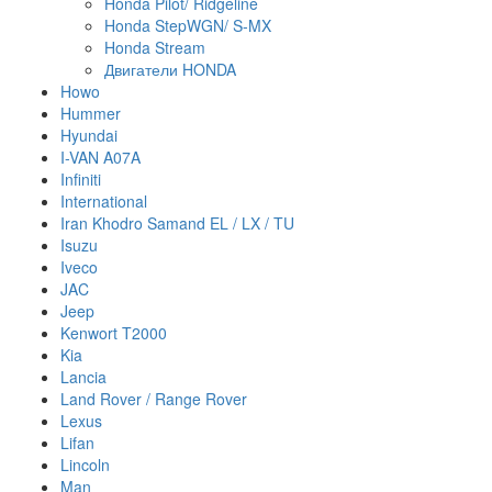
Honda Pilot/ Ridgeline
Honda StepWGN/ S-MX
Honda Stream
Двигатели HONDA
Howo
Hummer
Hyundai
I-VAN A07A
Infiniti
International
Iran Khodro Samand EL / LX / TU
Isuzu
Iveco
JAC
Jeep
Kenwort T2000
Kia
Lancia
Land Rover / Range Rover
Lexus
Lifan
Lincoln
Man