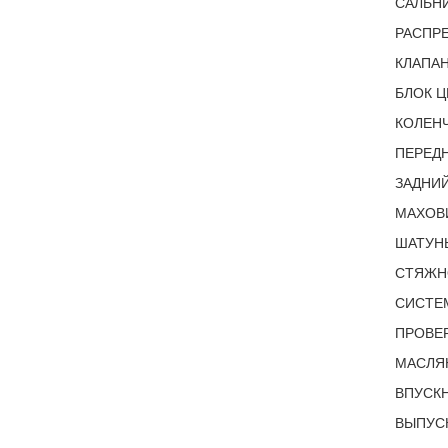
САЛЬНИ
РАСПРЕ
КЛАПАН
БЛОК Ц
КОЛЕНЧ
ПЕРЕДН
ЗАДНИЙ
МАХОВИ
ШАТУН
СТЯЖН
СИСТЕМ
ПРОВЕР
МАСЛЯ
ВПУСКН
ВЫПУСК