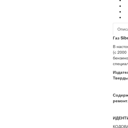
Опис
Газ Sib
В насто
(с 2000
бензино
специал
Издател
Твердый
Содержа
ремонт
ИДЕНТИ
КОДОВА